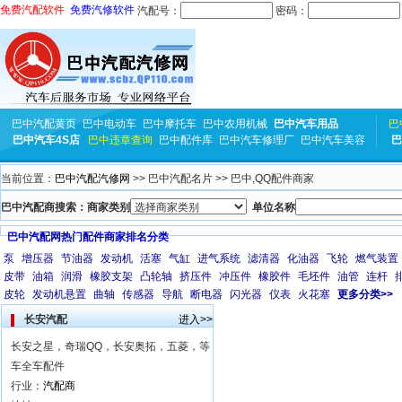
免费汽配软件
免费汽修软件
汽配号：
密码：
巴中汽配黄页
巴中电动车
巴中摩托车
巴中农用机械
巴中汽车用品
巴
巴中汽车4S店
巴中违章查询
巴中配件库
巴中汽车修理厂
巴中汽车美容
巴
当前位置：
巴中汽配汽修网
>> 巴中汽配名片 >> 巴中,QQ配件商家
巴中汽配商搜索：商家类别
单位名称
巴中汽配网热门配件商家排名分类
泵
增压器
节油器
发动机
活塞
气缸
进气系统
滤清器
化油器
飞轮
燃气装置
皮带
油箱
润滑
橡胶支架
凸轮轴
挤压件
冲压件
橡胶件
毛坯件
油管
连杆
皮轮
发动机悬置
曲轴
传感器
导航
断电器
闪光器
仪表
火花塞
更多分类>>
长安汽配
进入>>
长安之星，奇瑞QQ，长安奥拓，五菱，等
车全车配件
行业：
汽配商