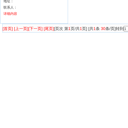
地址：
联系人：
详细内容
[首页] [上一页]
[下一页] [尾页]
[页次 第
1
页/共
1
页] [共
1
条
30
条/页]转到