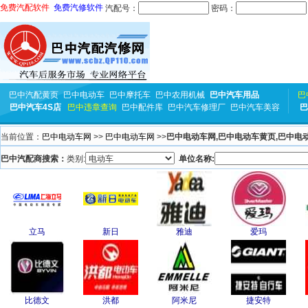
免费汽配软件
免费汽修软件
汽配号：
密码：
巴中汽配黄页
巴中电动车
巴中摩托车
巴中农用机械
巴中汽车用品
巴
巴中汽车4S店
巴中违章查询
巴中配件库
巴中汽车修理厂
巴中汽车美容
巴
当前位置：
巴中电动车网
>>
巴中电动车网
>>
巴中电动车网,巴中电动车黄页,巴中电
巴中汽配商搜索：
类别:
单位名称:
立马
新日
雅迪
爱玛
比德文
洪都
阿米尼
捷安特