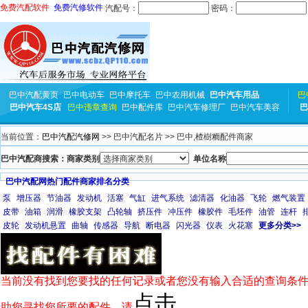
免费汽配软件
免费汽修软件
汽配号：
密码：
巴中汽配黄页
巴中电动车
巴中摩托车
巴中农用机械
巴中汽车用品
巴
巴中汽车4S店
巴中违章查询
巴中配件库
巴中汽车修理厂
巴中汽车美容
巴
当前位置：
巴中汽配汽修网
>> 巴中汽配名片 >> 巴中,楂樹粫配件商家
巴中汽配商搜索：商家类别
单位名称
巴中汽配网热门配件商家排名分类
泵
增压器
节油器
发动机
活塞
气缸
进气系统
滤清器
化油器
飞轮
燃气装置
皮带
油箱
润滑
橡胶支架
凸轮轴
挤压件
冲压件
橡胶件
毛坯件
油管
连杆
皮轮
发动机悬置
曲轴
传感器
导航
断电器
闪光器
仪表
火花塞
更多分类>>
当前没有找到您要找的任何记录或者您没有输入合适的查询条件
点击
助您寻找您所要的配件，请