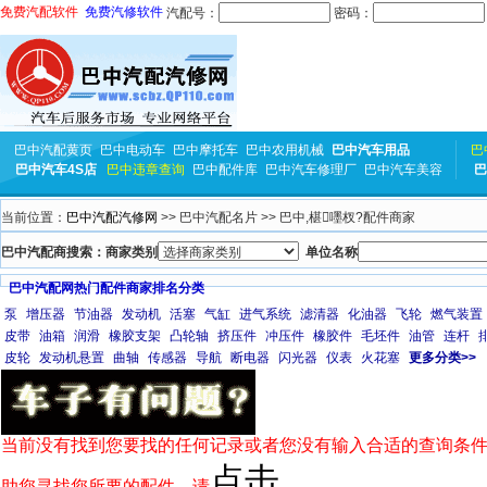
免费汽配软件
免费汽修软件
汽配号：
密码：
巴中汽配黄页
巴中电动车
巴中摩托车
巴中农用机械
巴中汽车用品
巴
巴中汽车4S店
巴中违章查询
巴中配件库
巴中汽车修理厂
巴中汽车美容
巴
当前位置：
巴中汽配汽修网
>> 巴中汽配名片 >> 巴中,椹嚜杈?配件商家
巴中汽配商搜索：商家类别
单位名称
巴中汽配网热门配件商家排名分类
泵
增压器
节油器
发动机
活塞
气缸
进气系统
滤清器
化油器
飞轮
燃气装置
皮带
油箱
润滑
橡胶支架
凸轮轴
挤压件
冲压件
橡胶件
毛坯件
油管
连杆
皮轮
发动机悬置
曲轴
传感器
导航
断电器
闪光器
仪表
火花塞
更多分类>>
当前没有找到您要找的任何记录或者您没有输入合适的查询条件
点击
助您寻找您所要的配件，请