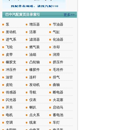
巴中汽配黄页目录索引
更多>>
泵
增压器
节油器
发动机
活塞
气缸
进气系
滤清器
化油器
飞轮
燃气装
冷却
皮带
油箱
润滑
橡胶支
凸轮轴
挤压件
冲压件
橡胶件
毛坯件
油管
连杆
排气
皮轮
发动机
曲轴
传感器
导航
断电器
闪光器
仪表
火花塞
开关
喇叭
启动马
电机
点火系
蓄电池
空调
线束
车灯