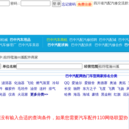
四川省汽配汽修交流群:31
密码：
忘记密码
免费注册
用机械
巴中汽车用品
巴中汽车商机
巴中汽配汽修招聘
巴中汽配城
巴中汽
汽车修理厂
巴中汽车美容
巴中汽配求购
巴中汽配供求
巴中汽配汽修合作
巴
 巴中,椋炵嚂瀹㈣溅配件商家
单位名称
经营范围
巴中汽配网热门车型商家排名分类
滤清器
化油器
飞轮
燃气装置
冷却
QQ
爱迪尔
爱丽舍
奥德赛
奥迪
奥拓
件
橡胶件
毛坯件
油管
连杆
排气
长安
驰野
东方之子
飞度
飞腾
飞扬
光器
仪表
火花塞
更多分类>>
哈弗
海迅
海域
豪情
黑金刚
红旗
花
没有输入合适的查询条件，如果您需要汽车配件110网络联盟协