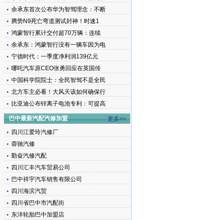
余承东首次公布华为智驾理念：不断
腾势N9死亡弯道测试封神！时速1
鸿蒙智行累计交付超70万辆：连续
余承东：鸿蒙智行没有一辆车因为电
宁德时代：一季度净利润139亿元
哪吒汽车原CEO张勇回应在英国传
中国科学院院士：全民智驾不是全民
北方车主必看！大风天该如何确保行
比亚迪公布锌离子电池专利：可提高
巴中最新汽配汽修加盟
更多>>
四川江爱玲汽修厂
蓉驰汽修
勤奋汽修汽配
四川汇丰汽车贸易公司
巴中祥宇汽车销售有限公司
四川海滨汽贸
四川省巴中市汽配街
东洋轮胎巴中加盟店