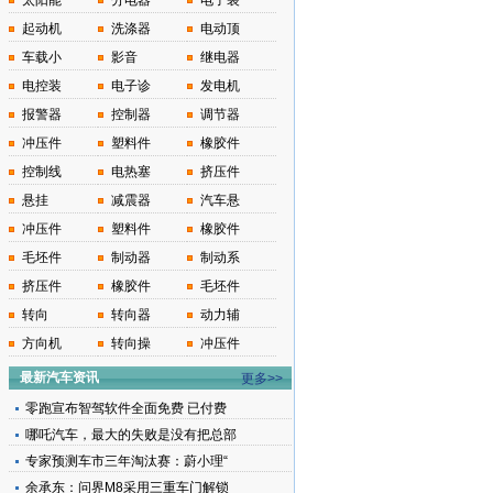
太阳能
分电器
电子装
起动机
洗涤器
电动顶
车载小
影音
继电器
电控装
电子诊
发电机
报警器
控制器
调节器
冲压件
塑料件
橡胶件
控制线
电热塞
挤压件
悬挂
减震器
汽车悬
冲压件
塑料件
橡胶件
毛坯件
制动器
制动系
挤压件
橡胶件
毛坯件
转向
转向器
动力辅
方向机
转向操
冲压件
最新汽车资讯
更多>>
零跑宣布智驾软件全面免费 已付费
哪吒汽车，最大的失败是没有把总部
专家预测车市三年淘汰赛：蔚小理“
余承东：问界M8采用三重车门解锁