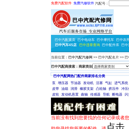
免费汽配软件
免费汽修软件
汽配号：
巴中汽配黄页
巴中电动车
巴中摩托车
巴中农
巴中汽车4S店
巴中违章查询
巴中配件库
巴中
当前位置：
巴中汽配汽修网
>> 巴中汽配名片 >>
巴中汽配商搜索：商家类别
巴中汽配网热门配件商家排名分类
泵
增压器
节油器
发动机
活塞
气缸
进气系统
皮带
油箱
润滑
橡胶支架
凸轮轴
挤压件
冲压
皮轮
发动机悬置
曲轴
传感器
导航
断电器
闪
当前没有找到您要找的任何记录或者您
点击
助您寻找您所要的配件，请