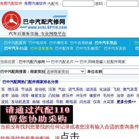
免费汽配软件
免费汽修软件
汽配号：
密码：
巴中汽配黄页
巴中电动车
巴中摩托车
巴中农用机械
巴中汽车用品
巴
巴中汽车4S店
巴中违章查询
巴中配件库
巴中汽车修理厂
巴中汽车美容
巴
当前位置：
巴中汽配汽修网
>> 巴中汽配名片 >> 巴中,闆峰厠钀ㄦ柉配件商家
巴中汽配商搜索：商家类别
单位名称
巴中汽配网热门配件商家排名分类
泵
增压器
节油器
发动机
活塞
气缸
进气系统
滤清器
化油器
飞轮
燃气装置
皮带
油箱
润滑
橡胶支架
凸轮轴
挤压件
冲压件
橡胶件
毛坯件
油管
连杆
皮轮
发动机悬置
曲轴
传感器
导航
断电器
闪光器
仪表
火花塞
更多分类>>
当前没有找到您要找的任何记录或者您没有输入合适的查询条件
点击
助您寻找您所要的配件，请