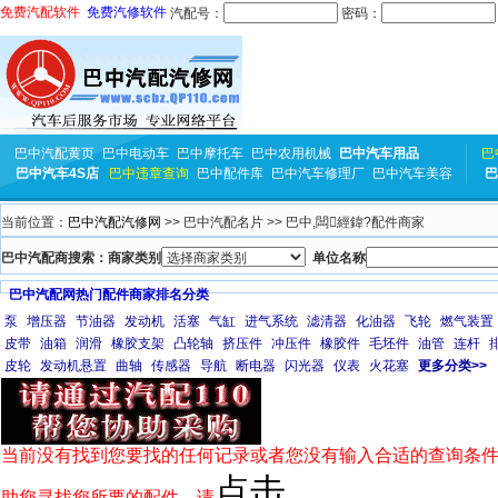
免费汽配软件
免费汽修软件
汽配号：
密码：
巴中汽配黄页
巴中电动车
巴中摩托车
巴中农用机械
巴中汽车用品
巴
巴中汽车4S店
巴中违章查询
巴中配件库
巴中汽车修理厂
巴中汽车美容
巴
当前位置：
巴中汽配汽修网
>> 巴中汽配名片 >> 巴中,闆經鍏?配件商家
巴中汽配商搜索：商家类别
单位名称
巴中汽配网热门配件商家排名分类
泵
增压器
节油器
发动机
活塞
气缸
进气系统
滤清器
化油器
飞轮
燃气装置
皮带
油箱
润滑
橡胶支架
凸轮轴
挤压件
冲压件
橡胶件
毛坯件
油管
连杆
皮轮
发动机悬置
曲轴
传感器
导航
断电器
闪光器
仪表
火花塞
更多分类>>
当前没有找到您要找的任何记录或者您没有输入合适的查询条件
点击
助您寻找您所要的配件，请