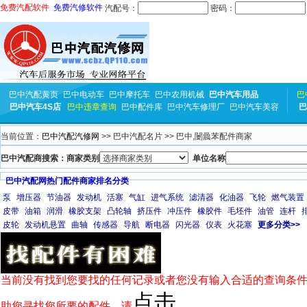
免费汽配软件
免费汽修软件
汽配号：
密码：
巴中汽配黄页
巴中电动车
巴中摩托车
巴中农用机械
巴中汽车用品
巴
巴中汽车4S店
巴中违章查询
巴中配件库
巴中汽车修理厂
巴中汽车美容
巴
当前位置：
巴中汽配汽修网
>> 巴中汽配名片 >> 巴中,闄曟苯配件商家
巴中汽配商搜索：商家类别
单位名称
巴中汽配网热门配件商家排名分类
泵
增压器
节油器
发动机
活塞
气缸
进气系统
滤清器
化油器
飞轮
燃气装置
皮带
油箱
润滑
橡胶支架
凸轮轴
挤压件
冲压件
橡胶件
毛坯件
油管
连杆
皮轮
发动机悬置
曲轴
传感器
导航
断电器
闪光器
仪表
火花塞
更多分类>>
当前没有找到您要找的任何记录或者您没有输入合适的查询条件
点击
助您寻找您所要的配件，请