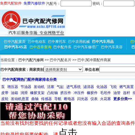
免费汽配软件
免费汽修软件
汽配号：
密码：
巴中汽配黄页
巴中电动车
巴中摩托车
巴中农用机械
巴中汽车用品
巴
巴中汽车4S店
巴中违章查询
巴中配件库
巴中汽车修理厂
巴中汽车美容
巴
当前位置：
巴中汽配汽修网
>> 巴中汽配名片 >> 巴中,闃冲厜配件商家
巴中汽配商搜索：商家类别
单位名称
巴中汽配网热门配件商家排名分类
泵
增压器
节油器
发动机
活塞
气缸
进气系统
滤清器
化油器
飞轮
燃气装置
皮带
油箱
润滑
橡胶支架
凸轮轴
挤压件
冲压件
橡胶件
毛坯件
油管
连杆
皮轮
发动机悬置
曲轴
传感器
导航
断电器
闪光器
仪表
火花塞
更多分类>>
当前没有找到您要找的任何记录或者您没有输入合适的查询条件
点击
助您寻找您所要的配件，请