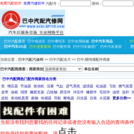
免费汽配软件
免费汽修软件
汽配号：
密码：
巴中汽配黄页
巴中电动车
巴中摩托车
巴中农用机械
巴中汽车用品
巴
巴中汽车4S店
巴中违章查询
巴中配件库
巴中汽车修理厂
巴中汽车美容
巴
当前位置：
巴中汽配汽修网
>> 巴中汽配名片 >> 巴中,闀垮煄配件商家
巴中汽配商搜索：商家类别
单位名称
巴中汽配网热门配件商家排名分类
泵
增压器
节油器
发动机
活塞
气缸
进气系统
滤清器
化油器
飞轮
燃气装置
皮带
油箱
润滑
橡胶支架
凸轮轴
挤压件
冲压件
橡胶件
毛坯件
油管
连杆
皮轮
发动机悬置
曲轴
传感器
导航
断电器
闪光器
仪表
火花塞
更多分类>>
当前没有找到您要找的任何记录或者您没有输入合适的查询条件
点击
助您寻找您所要的配件，请