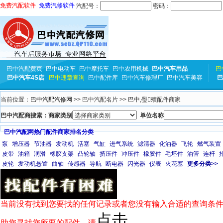
免费汽配软件
免费汽修软件
汽配号：
密码：
巴中汽配黄页
巴中电动车
巴中摩托车
巴中农用机械
巴中汽车用品
巴
巴中汽车4S店
巴中违章查询
巴中配件库
巴中汽车修理厂
巴中汽车美容
巴
当前位置：
巴中汽配汽修网
>> 巴中汽配名片 >> 巴中,璺殰配件商家
巴中汽配商搜索：商家类别
单位名称
巴中汽配网热门配件商家排名分类
泵
增压器
节油器
发动机
活塞
气缸
进气系统
滤清器
化油器
飞轮
燃气装置
皮带
油箱
润滑
橡胶支架
凸轮轴
挤压件
冲压件
橡胶件
毛坯件
油管
连杆
皮轮
发动机悬置
曲轴
传感器
导航
断电器
闪光器
仪表
火花塞
更多分类>>
当前没有找到您要找的任何记录或者您没有输入合适的查询条件
点击
助您寻找您所要的配件，请