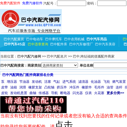
免费汽配软件
免费汽修软件
汽配号：
密码：
巴中汽配黄页
巴中电动车
巴中摩托车
巴中农用机械
巴中汽车用品
巴
巴中汽车4S店
巴中违章查询
巴中配件库
巴中汽车修理厂
巴中汽车美容
巴
当前位置：
巴中汽配汽修网
>> 巴中汽配名片 >> 巴中,绔炶禌姹借溅配件商家
巴中汽配商搜索：商家类别
单位名称
巴中汽配网热门配件商家排名分类
泵
增压器
节油器
发动机
活塞
气缸
进气系统
滤清器
化油器
飞轮
燃气装置
皮带
油箱
润滑
橡胶支架
凸轮轴
挤压件
冲压件
橡胶件
毛坯件
油管
连杆
皮轮
发动机悬置
曲轴
传感器
导航
断电器
闪光器
仪表
火花塞
更多分类>>
当前没有找到您要找的任何记录或者您没有输入合适的查询条件
点击
助您寻找您所要的配件，请