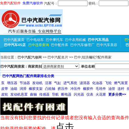
免费汽配软件
免费汽修软件
汽配号：
密码：
巴中汽配黄页
巴中电动车
巴中摩托车
巴中农用机械
巴中汽车用品
巴
巴中汽车4S店
巴中违章查询
巴中配件库
巴中汽车修理厂
巴中汽车美容
巴
当前位置：
巴中汽配汽修网
>> 巴中汽配名片 >> 巴中,绌洪檷杞?配件商家
巴中汽配商搜索：商家类别
单位名称
巴中汽配网热门配件商家排名分类
泵
增压器
节油器
发动机
活塞
气缸
进气系统
滤清器
化油器
飞轮
燃气装置
皮带
油箱
润滑
橡胶支架
凸轮轴
挤压件
冲压件
橡胶件
毛坯件
油管
连杆
皮轮
发动机悬置
曲轴
传感器
导航
断电器
闪光器
仪表
火花塞
更多分类>>
当前没有找到您要找的任何记录或者您没有输入合适的查询条件
点击
助您寻找您所要的配件，请