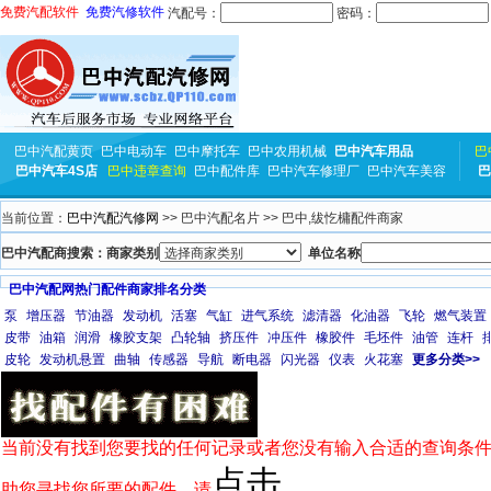
免费汽配软件
免费汽修软件
汽配号：
密码：
巴中汽配黄页
巴中电动车
巴中摩托车
巴中农用机械
巴中汽车用品
巴
巴中汽车4S店
巴中违章查询
巴中配件库
巴中汽车修理厂
巴中汽车美容
巴
当前位置：
巴中汽配汽修网
>> 巴中汽配名片 >> 巴中,绂忔槦配件商家
巴中汽配商搜索：商家类别
单位名称
巴中汽配网热门配件商家排名分类
泵
增压器
节油器
发动机
活塞
气缸
进气系统
滤清器
化油器
飞轮
燃气装置
皮带
油箱
润滑
橡胶支架
凸轮轴
挤压件
冲压件
橡胶件
毛坯件
油管
连杆
皮轮
发动机悬置
曲轴
传感器
导航
断电器
闪光器
仪表
火花塞
更多分类>>
当前没有找到您要找的任何记录或者您没有输入合适的查询条件
点击
助您寻找您所要的配件，请