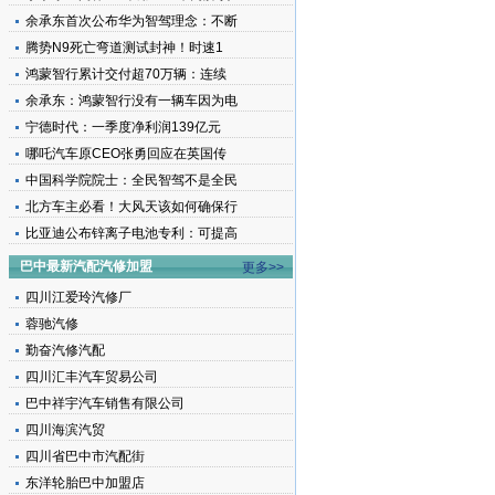
余承东首次公布华为智驾理念：不断
腾势N9死亡弯道测试封神！时速1
鸿蒙智行累计交付超70万辆：连续
余承东：鸿蒙智行没有一辆车因为电
宁德时代：一季度净利润139亿元
哪吒汽车原CEO张勇回应在英国传
中国科学院院士：全民智驾不是全民
北方车主必看！大风天该如何确保行
比亚迪公布锌离子电池专利：可提高
巴中最新汽配汽修加盟
更多>>
四川江爱玲汽修厂
蓉驰汽修
勤奋汽修汽配
四川汇丰汽车贸易公司
巴中祥宇汽车销售有限公司
四川海滨汽贸
四川省巴中市汽配街
东洋轮胎巴中加盟店