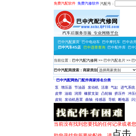
免费汽配软件
免费汽修软件
汽配号：
巴中汽配黄页
巴中电动车
巴中摩托车
巴中农
巴中汽车4S店
巴中违章查询
巴中配件库
巴中
当前位置：
巴中汽配汽修网
>> 巴中汽配名片 >>
巴中汽配商搜索：商家类别
巴中汽配网热门配件商家排名分类
泵
增压器
节油器
发动机
活塞
气缸
进气系统
皮带
油箱
润滑
橡胶支架
凸轮轴
挤压件
冲压
皮轮
发动机悬置
曲轴
传感器
导航
断电器
闪
当前没有找到您要找的任何记录或者您
点击
助您寻找您所要的配件，请