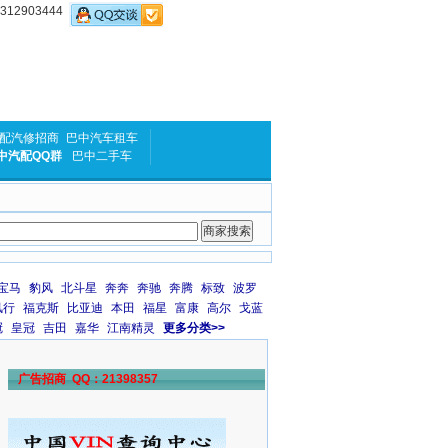
2903444
配汽修招商
巴中汽车租车
中汽配QQ群
巴中二手车
宝马
豹风
北斗星
奔奔
奔驰
奔腾
标致
波罗
风行
福克斯
比亚迪
本田
福星
富康
高尔
戈蓝
冠
皇冠
吉田
嘉华
江南精灵
更多分类>>
广告招商 QQ：21398357