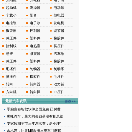
太阳能
分电器
电子装
起动机
洗涤器
电动顶
车载小
影音
继电器
电控装
电子诊
发电机
报警器
控制器
调节器
冲压件
塑料件
橡胶件
控制线
电热塞
挤压件
悬挂
减震器
汽车悬
冲压件
塑料件
橡胶件
毛坯件
制动器
制动系
挤压件
橡胶件
毛坯件
转向
转向器
动力辅
方向机
转向操
冲压件
最新汽车资讯
更多>>
零跑宣布智驾软件全面免费 已付费
哪吒汽车，最大的失败是没有把总部
专家预测车市三年淘汰赛：蔚小理“
余承东：问界M8采用三重车门解锁