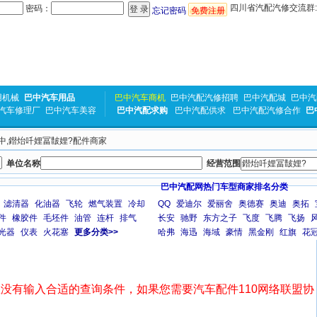
四川省汽配汽修交流群:31
密码：
忘记密码
免费注册
用机械
巴中汽车用品
巴中汽车商机
巴中汽配汽修招聘
巴中汽配城
巴中汽
汽车修理厂
巴中汽车美容
巴中汽配求购
巴中汽配供求
巴中汽配汽修合作
巴
 巴中,鐟炲吀娌冨皵娌?配件商家
单位名称
经营范围
巴中汽配网热门车型商家排名分类
滤清器
化油器
飞轮
燃气装置
冷却
QQ
爱迪尔
爱丽舍
奥德赛
奥迪
奥拓
件
橡胶件
毛坯件
油管
连杆
排气
长安
驰野
东方之子
飞度
飞腾
飞扬
光器
仪表
火花塞
更多分类>>
哈弗
海迅
海域
豪情
黑金刚
红旗
花
没有输入合适的查询条件，如果您需要汽车配件110网络联盟协