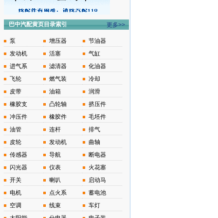
巴中汽配黄页目录索引
更多>>
泵
增压器
节油器
发动机
活塞
气缸
进气系
滤清器
化油器
飞轮
燃气装
冷却
皮带
油箱
润滑
橡胶支
凸轮轴
挤压件
冲压件
橡胶件
毛坯件
油管
连杆
排气
皮轮
发动机
曲轴
传感器
导航
断电器
闪光器
仪表
火花塞
开关
喇叭
启动马
电机
点火系
蓄电池
空调
线束
车灯