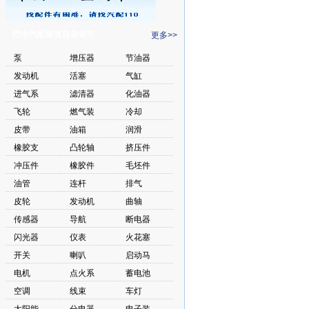
巴中汽配黄页目录索引
更多>>
泵
增压器
节油器
发动机
活塞
气缸
进气系
滤清器
化油器
飞轮
燃气装
冷却
皮带
油箱
润滑
橡胶支
凸轮轴
挤压件
冲压件
橡胶件
毛坯件
油管
连杆
排气
皮轮
发动机
曲轴
传感器
导航
断电器
闪光器
仪表
火花塞
开关
喇叭
启动马
电机
点火系
蓄电池
空调
线束
车灯