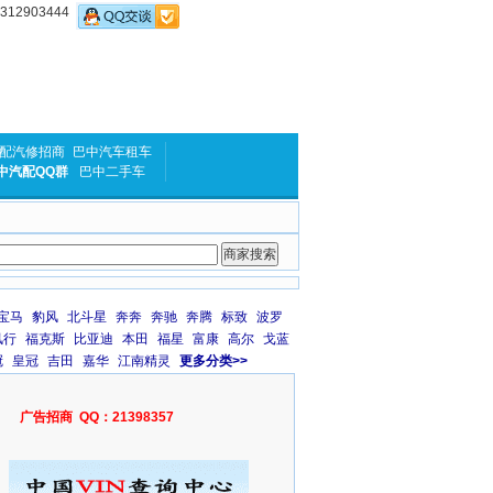
2903444
配汽修招商
巴中汽车租车
中汽配QQ群
巴中二手车
宝马
豹风
北斗星
奔奔
奔驰
奔腾
标致
波罗
风行
福克斯
比亚迪
本田
福星
富康
高尔
戈蓝
冠
皇冠
吉田
嘉华
江南精灵
更多分类>>
广告招商 QQ：21398357