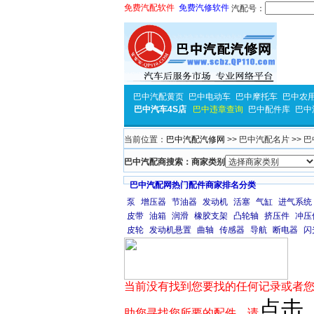
免费汽配软件
免费汽修软件
汽配号：
巴中汽配黄页
巴中电动车
巴中摩托车
巴中农
巴中汽车4S店
巴中违章查询
巴中配件库
巴中
当前位置：
巴中汽配汽修网
>> 巴中汽配名片 >> 
巴中汽配商搜索：商家类别
巴中汽配网热门配件商家排名分类
泵
增压器
节油器
发动机
活塞
气缸
进气系统
皮带
油箱
润滑
橡胶支架
凸轮轴
挤压件
冲压
皮轮
发动机悬置
曲轴
传感器
导航
断电器
闪
当前没有找到您要找的任何记录或者您
点击
助您寻找您所要的配件，请