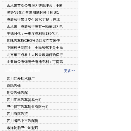
余承东首次公布华为智驾理念：不断
腾势N9死亡弯道测试封神！时速1
鸿蒙智行累计交付超70万辆：连续
余承东：鸿蒙智行没有一辆车因为电
宁德时代：一季度净利润139亿元
哪吒汽车原CEO张勇回应在英国传
中国科学院院士：全民智驾不是全民
北方车主必看！大风天该如何确保行
比亚迪公布锌离子电池专利：可提高
巴中最新汽配汽修加盟
更多>>
四川江爱玲汽修厂
蓉驰汽修
勤奋汽修汽配
四川汇丰汽车贸易公司
巴中祥宇汽车销售有限公司
四川海滨汽贸
四川省巴中市汽配街
东洋轮胎巴中加盟店