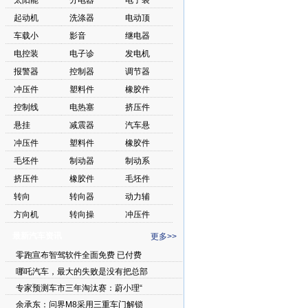
太阳能
分电器
电子装
起动机
洗涤器
电动顶
车载小
影音
继电器
电控装
电子诊
发电机
报警器
控制器
调节器
冲压件
塑料件
橡胶件
控制线
电热塞
挤压件
悬挂
减震器
汽车悬
冲压件
塑料件
橡胶件
毛坯件
制动器
制动系
挤压件
橡胶件
毛坯件
转向
转向器
动力辅
方向机
转向操
冲压件
最新汽车资讯
更多>>
零跑宣布智驾软件全面免费 已付费
哪吒汽车，最大的失败是没有把总部
专家预测车市三年淘汰赛：蔚小理“
余承东：问界M8采用三重车门解锁