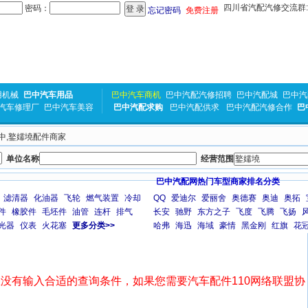
四川省汽配汽修交流群:31
密码：
忘记密码
免费注册
用机械
巴中汽车用品
巴中汽车商机
巴中汽配汽修招聘
巴中汽配城
巴中汽
汽车修理厂
巴中汽车美容
巴中汽配求购
巴中汽配供求
巴中汽配汽修合作
巴
巴中,鐜嬬墝配件商家
单位名称
经营范围
巴中汽配网热门车型商家排名分类
滤清器
化油器
飞轮
燃气装置
冷却
QQ
爱迪尔
爱丽舍
奥德赛
奥迪
奥拓
件
橡胶件
毛坯件
油管
连杆
排气
长安
驰野
东方之子
飞度
飞腾
飞扬
光器
仪表
火花塞
更多分类>>
哈弗
海迅
海域
豪情
黑金刚
红旗
花
没有输入合适的查询条件，如果您需要汽车配件110网络联盟协