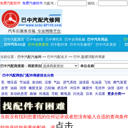
免费汽配软件
免费汽修软件
汽配号：
密码：
巴中汽配黄页
巴中电动车
巴中摩托车
巴中农用机械
巴中汽车用品
巴
巴中汽车4S店
巴中违章查询
巴中配件库
巴中汽车修理厂
巴中汽车美容
巴
当前位置：
巴中汽配汽修网
>> 巴中汽配名片 >> 巴中,鐜嬫淳配件商家
巴中汽配商搜索：商家类别
单位名称
巴中汽配网热门配件商家排名分类
泵
增压器
节油器
发动机
活塞
气缸
进气系统
滤清器
化油器
飞轮
燃气装置
皮带
油箱
润滑
橡胶支架
凸轮轴
挤压件
冲压件
橡胶件
毛坯件
油管
连杆
皮轮
发动机悬置
曲轴
传感器
导航
断电器
闪光器
仪表
火花塞
更多分类>>
当前没有找到您要找的任何记录或者您没有输入合适的查询条件
点击
助您寻找您所要的配件，请