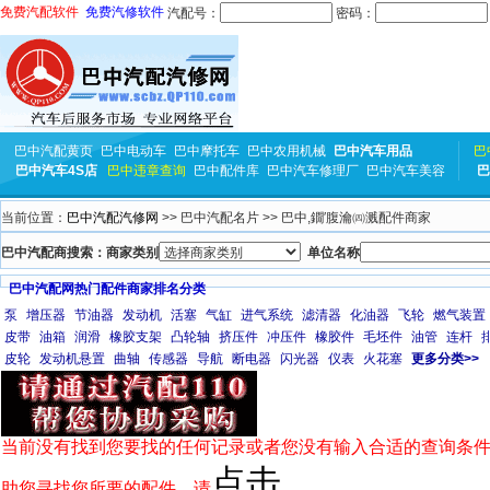
免费汽配软件
免费汽修软件
汽配号：
密码：
巴中汽配黄页
巴中电动车
巴中摩托车
巴中农用机械
巴中汽车用品
巴
巴中汽车4S店
巴中违章查询
巴中配件库
巴中汽车修理厂
巴中汽车美容
巴
当前位置：
巴中汽配汽修网
>> 巴中汽配名片 >> 巴中,鐗′腹瀹㈣溅配件商家
巴中汽配商搜索：商家类别
单位名称
巴中汽配网热门配件商家排名分类
泵
增压器
节油器
发动机
活塞
气缸
进气系统
滤清器
化油器
飞轮
燃气装置
皮带
油箱
润滑
橡胶支架
凸轮轴
挤压件
冲压件
橡胶件
毛坯件
油管
连杆
皮轮
发动机悬置
曲轴
传感器
导航
断电器
闪光器
仪表
火花塞
更多分类>>
当前没有找到您要找的任何记录或者您没有输入合适的查询条件
点击
助您寻找您所要的配件，请