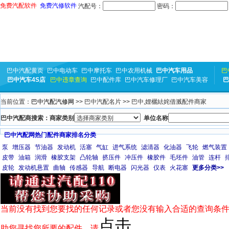
免费汽配软件
免费汽修软件
汽配号：
密码：
巴中汽配黄页
巴中电动车
巴中摩托车
巴中农用机械
巴中汽车用品
巴
巴中汽车4S店
巴中违章查询
巴中配件库
巴中汽车修理厂
巴中汽车美容
巴
当前位置：
巴中汽配汽修网
>> 巴中汽配名片 >> 巴中,娌欐紶姹借溅配件商家
巴中汽配商搜索：商家类别
单位名称
巴中汽配网热门配件商家排名分类
泵
增压器
节油器
发动机
活塞
气缸
进气系统
滤清器
化油器
飞轮
燃气装置
皮带
油箱
润滑
橡胶支架
凸轮轴
挤压件
冲压件
橡胶件
毛坯件
油管
连杆
皮轮
发动机悬置
曲轴
传感器
导航
断电器
闪光器
仪表
火花塞
更多分类>>
当前没有找到您要找的任何记录或者您没有输入合适的查询条件
点击
助您寻找您所要的配件，请