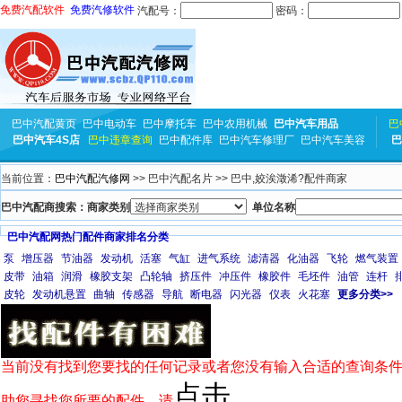
免费汽配软件
免费汽修软件
汽配号：
密码：
巴中汽配黄页
巴中电动车
巴中摩托车
巴中农用机械
巴中汽车用品
巴
巴中汽车4S店
巴中违章查询
巴中配件库
巴中汽车修理厂
巴中汽车美容
巴
当前位置：
巴中汽配汽修网
>> 巴中汽配名片 >> 巴中,姣涘澂浠?配件商家
巴中汽配商搜索：商家类别
单位名称
巴中汽配网热门配件商家排名分类
泵
增压器
节油器
发动机
活塞
气缸
进气系统
滤清器
化油器
飞轮
燃气装置
皮带
油箱
润滑
橡胶支架
凸轮轴
挤压件
冲压件
橡胶件
毛坯件
油管
连杆
皮轮
发动机悬置
曲轴
传感器
导航
断电器
闪光器
仪表
火花塞
更多分类>>
当前没有找到您要找的任何记录或者您没有输入合适的查询条件
点击
助您寻找您所要的配件，请