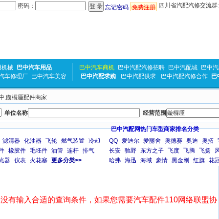
四川省汽配汽修交流群:31
密码：
忘记密码
免费注册
用机械
巴中汽车用品
巴中汽车商机
巴中汽配汽修招聘
巴中汽配城
巴中汽
汽车修理厂
巴中汽车美容
巴中汽配求购
巴中汽配供求
巴中汽配汽修合作
巴
巴中,鏇欏厜配件商家
单位名称
经营范围
巴中汽配网热门车型商家排名分类
滤清器
化油器
飞轮
燃气装置
冷却
QQ
爱迪尔
爱丽舍
奥德赛
奥迪
奥拓
件
橡胶件
毛坯件
油管
连杆
排气
长安
驰野
东方之子
飞度
飞腾
飞扬
光器
仪表
火花塞
更多分类>>
哈弗
海迅
海域
豪情
黑金刚
红旗
花
没有输入合适的查询条件，如果您需要汽车配件110网络联盟协