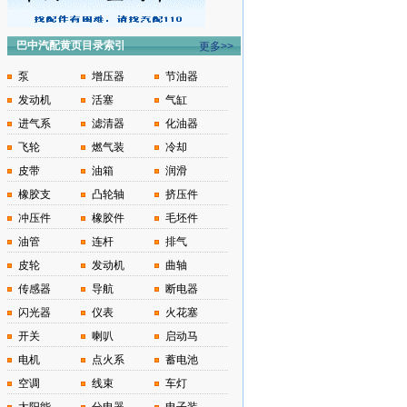
巴中汽配黄页目录索引
更多>>
泵
增压器
节油器
发动机
活塞
气缸
进气系
滤清器
化油器
飞轮
燃气装
冷却
皮带
油箱
润滑
橡胶支
凸轮轴
挤压件
冲压件
橡胶件
毛坯件
油管
连杆
排气
皮轮
发动机
曲轴
传感器
导航
断电器
闪光器
仪表
火花塞
开关
喇叭
启动马
电机
点火系
蓄电池
空调
线束
车灯