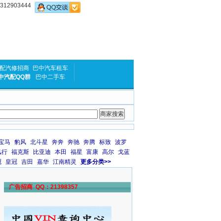
2903444
配汽修招商
巴中汽车租车
中汽配QQ群
巴中二手车
宝马
豹风
北斗星
奔奔
奔驰
奔腾
标致
波罗
风行
福克斯
比亚迪
本田
福星
富康
高尔
戈蓝
冠
皇冠
吉田
嘉华
江南精灵
更多分类>>
广告招商 QQ：21398357