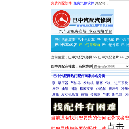
免费汽配软件
免费汽修软件
汽配号：
巴中汽配黄页
巴中电动车
巴中摩托车
巴中农
巴中汽车4S店
巴中违章查询
巴中配件库
巴中
当前位置：
巴中汽配汽修网
>> 巴中汽配名片 >> 
巴中汽配商搜索：商家类别
巴中汽配网热门配件商家排名分类
泵
增压器
节油器
发动机
活塞
气缸
进气系统
皮带
油箱
润滑
橡胶支架
凸轮轴
挤压件
冲压
皮轮
发动机悬置
曲轴
传感器
导航
断电器
闪
当前没有找到您要找的任何记录或者您
点击
助您寻找您所要的配件，请