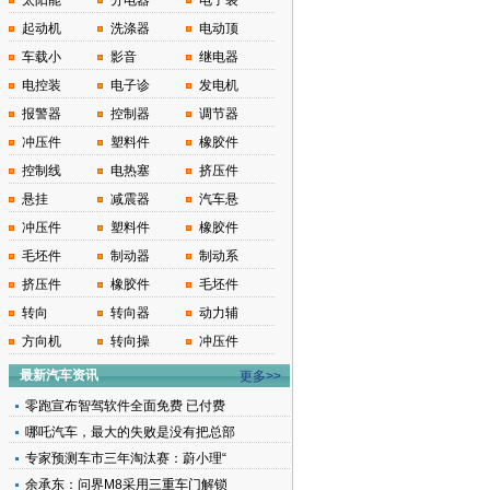
太阳能
分电器
电子装
起动机
洗涤器
电动顶
车载小
影音
继电器
电控装
电子诊
发电机
报警器
控制器
调节器
冲压件
塑料件
橡胶件
控制线
电热塞
挤压件
悬挂
减震器
汽车悬
冲压件
塑料件
橡胶件
毛坯件
制动器
制动系
挤压件
橡胶件
毛坯件
转向
转向器
动力辅
方向机
转向操
冲压件
最新汽车资讯
更多>>
零跑宣布智驾软件全面免费 已付费
哪吒汽车，最大的失败是没有把总部
专家预测车市三年淘汰赛：蔚小理“
余承东：问界M8采用三重车门解锁