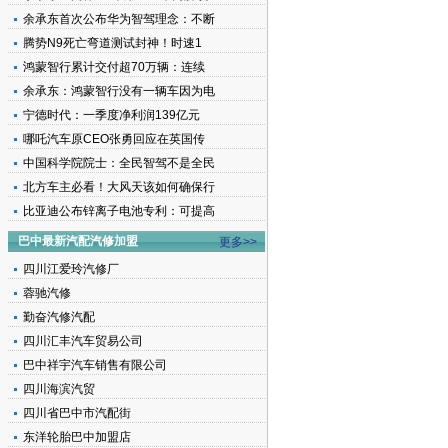
余承东首次公布华为智驾理念：不断
腾势N9死亡弯道测试封神！时速1
鸿蒙智行累计交付超70万辆：连续
余承东：鸿蒙智行没有一辆车因为电
宁德时代：一季度净利润139亿元
哪吒汽车原CEO张勇回应在英国传
中国科学院院士：全民智驾不是全民
北方车主必看！大风天该如何确保行
比亚迪公布锌离子电池专利：可提高
巴中最新汽配汽修加盟
更多>>
四川江爱玲汽修厂
蓉驰汽修
勤奋汽修汽配
四川汇丰汽车贸易公司
巴中祥宇汽车销售有限公司
四川海滨汽贸
四川省巴中市汽配街
东洋轮胎巴中加盟店