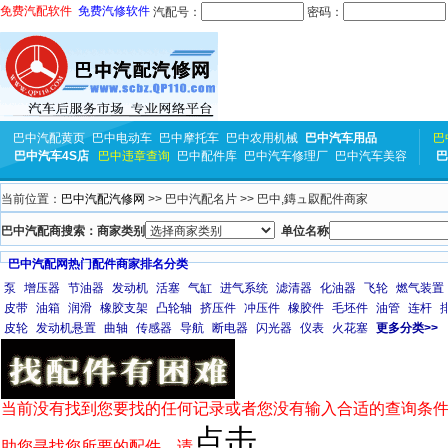
免费汽配软件
免费汽修软件
汽配号：
密码：
巴中汽配黄页
巴中电动车
巴中摩托车
巴中农用机械
巴中汽车用品
巴
巴中汽车4S店
巴中违章查询
巴中配件库
巴中汽车修理厂
巴中汽车美容
巴
当前位置：
巴中汽配汽修网
>> 巴中汽配名片 >> 巴中,鏄ュ叞配件商家
巴中汽配商搜索：商家类别
单位名称
巴中汽配网热门配件商家排名分类
泵
增压器
节油器
发动机
活塞
气缸
进气系统
滤清器
化油器
飞轮
燃气装置
皮带
油箱
润滑
橡胶支架
凸轮轴
挤压件
冲压件
橡胶件
毛坯件
油管
连杆
皮轮
发动机悬置
曲轴
传感器
导航
断电器
闪光器
仪表
火花塞
更多分类>>
当前没有找到您要找的任何记录或者您没有输入合适的查询条件
点击
助您寻找您所要的配件，请