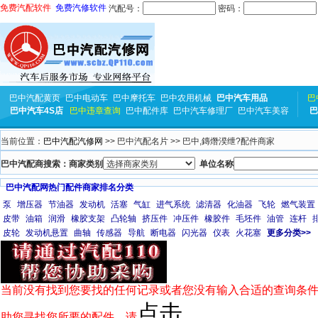
免费汽配软件
免费汽修软件
汽配号：
密码：
巴中汽配黄页
巴中电动车
巴中摩托车
巴中农用机械
巴中汽车用品
巴
巴中汽车4S店
巴中违章查询
巴中配件库
巴中汽车修理厂
巴中汽车美容
巴
当前位置：
巴中汽配汽修网
>> 巴中汽配名片 >> 巴中,鏄熸湀绁?配件商家
巴中汽配商搜索：商家类别
单位名称
巴中汽配网热门配件商家排名分类
泵
增压器
节油器
发动机
活塞
气缸
进气系统
滤清器
化油器
飞轮
燃气装置
皮带
油箱
润滑
橡胶支架
凸轮轴
挤压件
冲压件
橡胶件
毛坯件
油管
连杆
皮轮
发动机悬置
曲轴
传感器
导航
断电器
闪光器
仪表
火花塞
更多分类>>
当前没有找到您要找的任何记录或者您没有输入合适的查询条件
点击
助您寻找您所要的配件，请