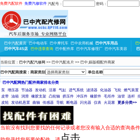
免费汽配软件
免费汽修软件
汽配号：
密码：
巴中汽配黄页
巴中电动车
巴中摩托车
巴中农用机械
巴中汽车用品
巴
巴中汽车4S店
巴中违章查询
巴中配件库
巴中汽车修理厂
巴中汽车美容
巴
当前位置：
巴中汽配汽修网
>> 巴中汽配名片 >> 巴中,鏂版棩配件商家
巴中汽配商搜索：商家类别
单位名称
巴中汽配网热门配件商家排名分类
泵
增压器
节油器
发动机
活塞
气缸
进气系统
滤清器
化油器
飞轮
燃气装置
皮带
油箱
润滑
橡胶支架
凸轮轴
挤压件
冲压件
橡胶件
毛坯件
油管
连杆
皮轮
发动机悬置
曲轴
传感器
导航
断电器
闪光器
仪表
火花塞
更多分类>>
当前没有找到您要找的任何记录或者您没有输入合适的查询条件
点击
助您寻找您所要的配件，请