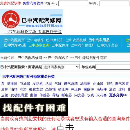
免费汽配软件
免费汽修软件
汽配号：
密码：
巴中汽配黄页
巴中电动车
巴中摩托车
巴中农用机械
巴中汽车用品
巴
巴中汽车4S店
巴中违章查询
巴中配件库
巴中汽车修理厂
巴中汽车美容
巴
当前位置：
巴中汽配汽修网
>> 巴中汽配名片 >> 巴中,鏁磋溅配件商家
巴中汽配商搜索：商家类别
单位名称
巴中汽配网热门配件商家排名分类
泵
增压器
节油器
发动机
活塞
气缸
进气系统
滤清器
化油器
飞轮
燃气装置
皮带
油箱
润滑
橡胶支架
凸轮轴
挤压件
冲压件
橡胶件
毛坯件
油管
连杆
皮轮
发动机悬置
曲轴
传感器
导航
断电器
闪光器
仪表
火花塞
更多分类>>
当前没有找到您要找的任何记录或者您没有输入合适的查询条件
点击
助您寻找您所要的配件，请