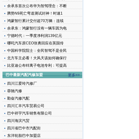
余承东首次公布华为智驾理念：不断
腾势N9死亡弯道测试封神！时速1
鸿蒙智行累计交付超70万辆：连续
余承东：鸿蒙智行没有一辆车因为电
宁德时代：一季度净利润139亿元
哪吒汽车原CEO张勇回应在英国传
中国科学院院士：全民智驾不是全民
北方车主必看！大风天该如何确保行
比亚迪公布锌离子电池专利：可提高
巴中最新汽配汽修加盟
更多>>
四川江爱玲汽修厂
蓉驰汽修
勤奋汽修汽配
四川汇丰汽车贸易公司
巴中祥宇汽车销售有限公司
四川海滨汽贸
四川省巴中市汽配街
东洋轮胎巴中加盟店