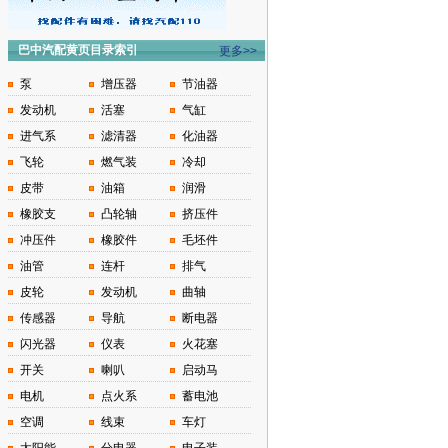
巴中汽配黄页目录索引
更多>>
泵
增压器
节油器
发动机
活塞
气缸
进气系
滤清器
化油器
飞轮
燃气装
冷却
皮带
油箱
润滑
橡胶支
凸轮轴
挤压件
冲压件
橡胶件
毛坯件
油管
连杆
排气
皮轮
发动机
曲轴
传感器
导航
断电器
闪光器
仪表
火花塞
开关
喇叭
启动马
电机
点火系
蓄电池
空调
线束
车灯