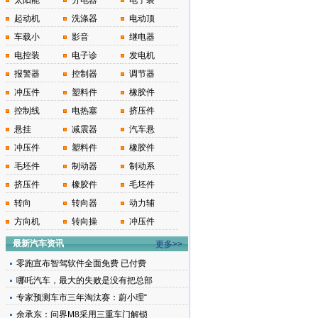
太阳能
分电器
电子装
起动机
洗涤器
电动顶
车载小
影音
继电器
电控装
电子诊
发电机
报警器
控制器
调节器
冲压件
塑料件
橡胶件
控制线
电热塞
挤压件
悬挂
减震器
汽车悬
冲压件
塑料件
橡胶件
毛坯件
制动器
制动系
挤压件
橡胶件
毛坯件
转向
转向器
动力辅
方向机
转向操
冲压件
最新汽车资讯
更多>>
零跑宣布智驾软件全面免费 已付费
哪吒汽车，最大的失败是没有把总部
专家预测车市三年淘汰赛：蔚小理“
余承东：问界M8采用三重车门解锁