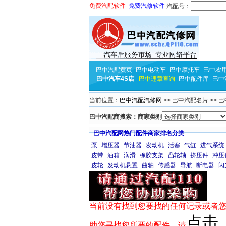
免费汽配软件
免费汽修软件
汽配号：
巴中汽配黄页
巴中电动车
巴中摩托车
巴中农
巴中汽车4S店
巴中违章查询
巴中配件库
巴中
当前位置：
巴中汽配汽修网
>> 巴中汽配名片 >> 
巴中汽配商搜索：商家类别
巴中汽配网热门配件商家排名分类
泵
增压器
节油器
发动机
活塞
气缸
进气系统
皮带
油箱
润滑
橡胶支架
凸轮轴
挤压件
冲压
皮轮
发动机悬置
曲轴
传感器
导航
断电器
闪
当前没有找到您要找的任何记录或者您
点击
助您寻找您所要的配件，请