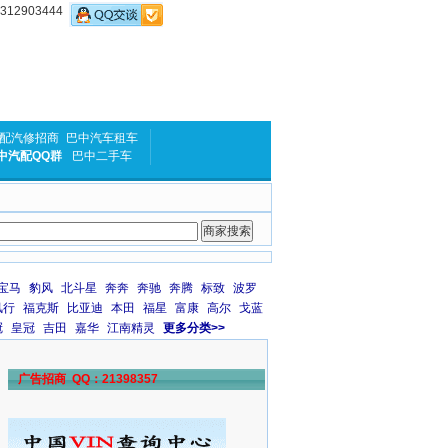
2903444
配汽修招商
巴中汽车租车
中汽配QQ群
巴中二手车
宝马
豹风
北斗星
奔奔
奔驰
奔腾
标致
波罗
风行
福克斯
比亚迪
本田
福星
富康
高尔
戈蓝
冠
皇冠
吉田
嘉华
江南精灵
更多分类>>
广告招商 QQ：21398357