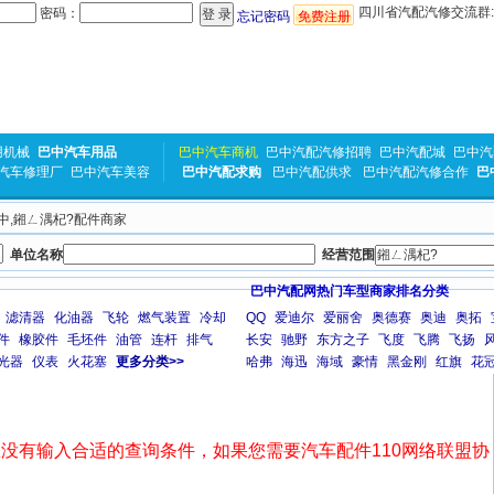
四川省汽配汽修交流群:31
密码：
忘记密码
免费注册
用机械
巴中汽车用品
巴中汽车商机
巴中汽配汽修招聘
巴中汽配城
巴中汽
汽车修理厂
巴中汽车美容
巴中汽配求购
巴中汽配供求
巴中汽配汽修合作
巴
巴中,鎺ㄥ湡杞?配件商家
单位名称
经营范围
巴中汽配网热门车型商家排名分类
滤清器
化油器
飞轮
燃气装置
冷却
QQ
爱迪尔
爱丽舍
奥德赛
奥迪
奥拓
件
橡胶件
毛坯件
油管
连杆
排气
长安
驰野
东方之子
飞度
飞腾
飞扬
光器
仪表
火花塞
更多分类>>
哈弗
海迅
海域
豪情
黑金刚
红旗
花
没有输入合适的查询条件，如果您需要汽车配件110网络联盟协