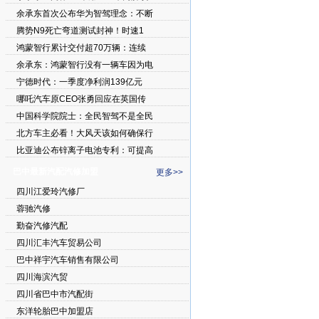
余承东首次公布华为智驾理念：不断
腾势N9死亡弯道测试封神！时速1
鸿蒙智行累计交付超70万辆：连续
余承东：鸿蒙智行没有一辆车因为电
宁德时代：一季度净利润139亿元
哪吒汽车原CEO张勇回应在英国传
中国科学院院士：全民智驾不是全民
北方车主必看！大风天该如何确保行
比亚迪公布锌离子电池专利：可提高
巴中最新汽配汽修加盟
更多>>
四川江爱玲汽修厂
蓉驰汽修
勤奋汽修汽配
四川汇丰汽车贸易公司
巴中祥宇汽车销售有限公司
四川海滨汽贸
四川省巴中市汽配街
东洋轮胎巴中加盟店