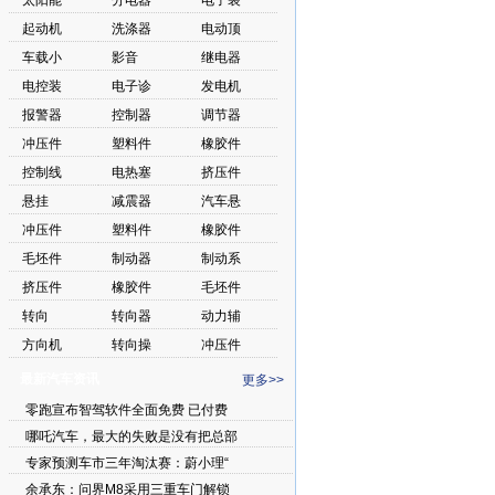
太阳能
分电器
电子装
起动机
洗涤器
电动顶
车载小
影音
继电器
电控装
电子诊
发电机
报警器
控制器
调节器
冲压件
塑料件
橡胶件
控制线
电热塞
挤压件
悬挂
减震器
汽车悬
冲压件
塑料件
橡胶件
毛坯件
制动器
制动系
挤压件
橡胶件
毛坯件
转向
转向器
动力辅
方向机
转向操
冲压件
最新汽车资讯
更多>>
零跑宣布智驾软件全面免费 已付费
哪吒汽车，最大的失败是没有把总部
专家预测车市三年淘汰赛：蔚小理“
余承东：问界M8采用三重车门解锁