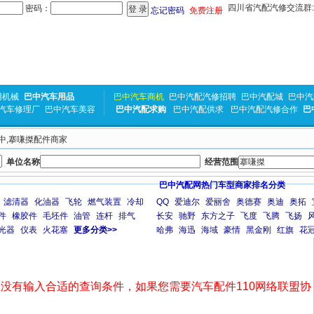
四川省汽配汽修交流群:31
密码：
忘记密码
免费注册
用机械
巴中汽车用品
巴中汽车商机
巴中汽配汽修招聘
巴中汽配城
巴中汽
汽车修理厂
巴中汽车美容
巴中汽配求购
巴中汽配供求
巴中汽配汽修合作
巴
巴中,搴嗛搩配件商家
单位名称
经营范围
巴中汽配网热门车型商家排名分类
滤清器
化油器
飞轮
燃气装置
冷却
QQ
爱迪尔
爱丽舍
奥德赛
奥迪
奥拓
件
橡胶件
毛坯件
油管
连杆
排气
长安
驰野
东方之子
飞度
飞腾
飞扬
光器
仪表
火花塞
更多分类>>
哈弗
海迅
海域
豪情
黑金刚
红旗
花
没有输入合适的查询条件，如果您需要汽车配件110网络联盟协