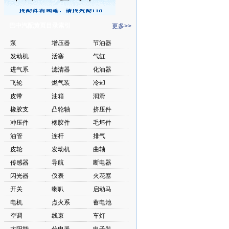
巴中汽配黄页目录索引
更多>>
泵
增压器
节油器
发动机
活塞
气缸
进气系
滤清器
化油器
飞轮
燃气装
冷却
皮带
油箱
润滑
橡胶支
凸轮轴
挤压件
冲压件
橡胶件
毛坯件
油管
连杆
排气
皮轮
发动机
曲轴
传感器
导航
断电器
闪光器
仪表
火花塞
开关
喇叭
启动马
电机
点火系
蓄电池
空调
线束
车灯