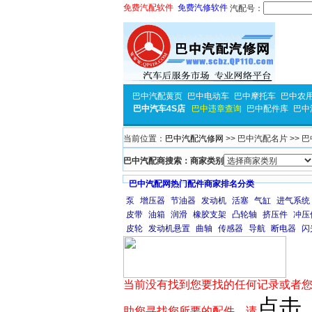
免费汽配软件
免费汽修软件
汽配号：
巴中汽配黄页
巴中电动车
巴中摩托车
巴中农
巴中汽车4S店
巴中违章查询
巴中配件库
巴中
当前位置：
巴中汽配汽修网
>> 巴中汽配名片 >> 
巴中汽配商搜索：商家类别
巴中汽配网热门配件商家排名分类
泵
增压器
节油器
发动机
活塞
气缸
进气系统
皮带
油箱
润滑
橡胶支架
凸轮轴
挤压件
冲压
皮轮
发动机悬置
曲轴
传感器
导航
断电器
闪
当前没有找到您要找的任何记录或者您
点击
助您寻找您所要的配件，请