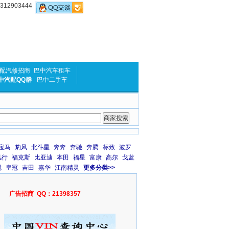
2903444
配汽修招商
巴中汽车租车
中汽配QQ群
巴中二手车
宝马
豹风
北斗星
奔奔
奔驰
奔腾
标致
波罗
风行
福克斯
比亚迪
本田
福星
富康
高尔
戈蓝
冠
皇冠
吉田
嘉华
江南精灵
更多分类>>
广告招商 QQ：21398357