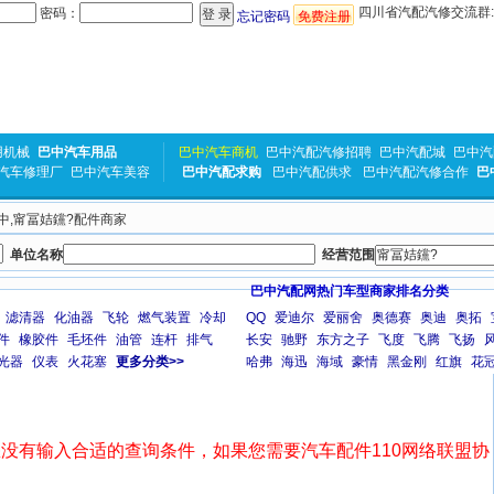
四川省汽配汽修交流群:31
密码：
忘记密码
免费注册
用机械
巴中汽车用品
巴中汽车商机
巴中汽配汽修招聘
巴中汽配城
巴中汽
汽车修理厂
巴中汽车美容
巴中汽配求购
巴中汽配供求
巴中汽配汽修合作
巴
巴中,甯冨姞钂?配件商家
单位名称
经营范围
巴中汽配网热门车型商家排名分类
滤清器
化油器
飞轮
燃气装置
冷却
QQ
爱迪尔
爱丽舍
奥德赛
奥迪
奥拓
件
橡胶件
毛坯件
油管
连杆
排气
长安
驰野
东方之子
飞度
飞腾
飞扬
光器
仪表
火花塞
更多分类>>
哈弗
海迅
海域
豪情
黑金刚
红旗
花
没有输入合适的查询条件，如果您需要汽车配件110网络联盟协