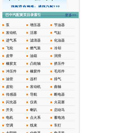
巴中汽配黄页目录索引
更多>>
泵
增压器
节油器
发动机
活塞
气缸
进气系
滤清器
化油器
飞轮
燃气装
冷却
皮带
油箱
润滑
橡胶支
凸轮轴
挤压件
冲压件
橡胶件
毛坯件
油管
连杆
排气
皮轮
发动机
曲轴
传感器
导航
断电器
闪光器
仪表
火花塞
开关
喇叭
启动马
电机
点火系
蓄电池
空调
线束
车灯