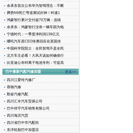
余承东首次公布华为智驾理念：不断
腾势N9死亡弯道测试封神！时速1
鸿蒙智行累计交付超70万辆：连续
余承东：鸿蒙智行没有一辆车因为电
宁德时代：一季度净利润139亿元
哪吒汽车原CEO张勇回应在英国传
中国科学院院士：全民智驾不是全民
北方车主必看！大风天该如何确保行
比亚迪公布锌离子电池专利：可提高
巴中最新汽配汽修加盟
更多>>
四川江爱玲汽修厂
蓉驰汽修
勤奋汽修汽配
四川汇丰汽车贸易公司
巴中祥宇汽车销售有限公司
四川海滨汽贸
四川省巴中市汽配街
东洋轮胎巴中加盟店