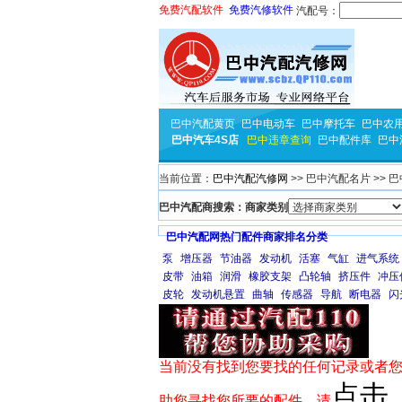
免费汽配软件
免费汽修软件
汽配号：
巴中汽配黄页
巴中电动车
巴中摩托车
巴中农
巴中汽车4S店
巴中违章查询
巴中配件库
巴中
当前位置：
巴中汽配汽修网
>> 巴中汽配名片 >> 
巴中汽配商搜索：商家类别
巴中汽配网热门配件商家排名分类
泵
增压器
节油器
发动机
活塞
气缸
进气系统
皮带
油箱
润滑
橡胶支架
凸轮轴
挤压件
冲压
皮轮
发动机悬置
曲轴
传感器
导航
断电器
闪
当前没有找到您要找的任何记录或者您
点击
助您寻找您所要的配件，请