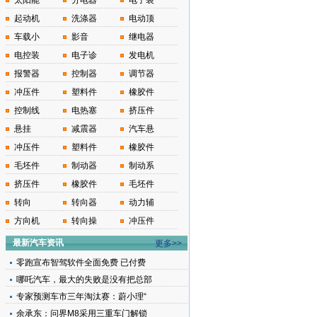
太阳能
分电器
电子装
起动机
洗涤器
电动顶
车载小
影音
继电器
电控装
电子诊
发电机
报警器
控制器
调节器
冲压件
塑料件
橡胶件
控制线
电热塞
挤压件
悬挂
减震器
汽车悬
冲压件
塑料件
橡胶件
毛坯件
制动器
制动系
挤压件
橡胶件
毛坯件
转向
转向器
动力辅
方向机
转向操
冲压件
最新汽车资讯
更多>>
零跑宣布智驾软件全面免费 已付费
哪吒汽车，最大的失败是没有把总部
专家预测车市三年淘汰赛：蔚小理“
余承东：问界M8采用三重车门解锁