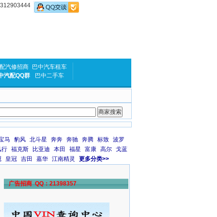
2903444
配汽修招商
巴中汽车租车
中汽配QQ群
巴中二手车
宝马
豹风
北斗星
奔奔
奔驰
奔腾
标致
波罗
风行
福克斯
比亚迪
本田
福星
富康
高尔
戈蓝
冠
皇冠
吉田
嘉华
江南精灵
更多分类>>
广告招商 QQ：21398357