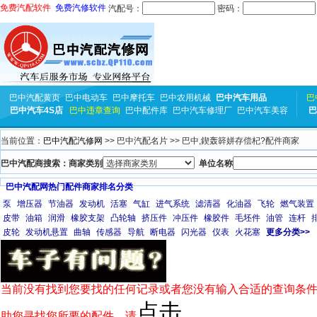
免费汽配软件
免费汽修软件
汽配号：
密码：
巴中汽配黄页
巴中电动车
巴中摩托车
巴中农用机械
巴中汽车用品
巴
巴中汽车4S店
巴中违章查询
巴中配件库
巴中汽车修理厂
巴中汽车美容
巴
当前位置：
巴中汽配汽修网
>> 巴中汽配名片 >> 巴中,鍥轰簳姘存偿杞?配件商家
巴中汽配商搜索：商家类别
单位名称
巴中汽配网热门配件商家排名分类
泵
增压器
节油器
发动机
活塞
气缸
进气系统
滤清器
化油器
飞轮
燃气装置
皮带
油箱
润滑
橡胶支架
凸轮轴
挤压件
冲压件
橡胶件
毛坯件
油管
连杆
皮轮
发动机悬置
曲轴
传感器
导航
断电器
闪光器
仪表
火花塞
更多分类>>
当前没有找到您要找的任何记录或者您没有输入合适的查询条件
点击
助您寻找您所要的配件，请