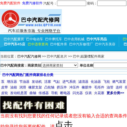
免费汽配软件
免费汽修软件
汽配号：
密码：
巴中汽配黄页
巴中电动车
巴中摩托车
巴中农用机械
巴中汽车用品
巴
巴中汽车4S店
巴中违章查询
巴中配件库
巴中汽车修理厂
巴中汽车美容
巴
当前位置：
巴中汽配汽修网
>> 巴中汽配名片 >> 巴中,鍢夐櫟配件商家
巴中汽配商搜索：商家类别
单位名称
巴中汽配网热门配件商家排名分类
泵
增压器
节油器
发动机
活塞
气缸
进气系统
滤清器
化油器
飞轮
燃气装置
皮带
油箱
润滑
橡胶支架
凸轮轴
挤压件
冲压件
橡胶件
毛坯件
油管
连杆
皮轮
发动机悬置
曲轴
传感器
导航
断电器
闪光器
仪表
火花塞
更多分类>>
当前没有找到您要找的任何记录或者您没有输入合适的查询条件
点击
助您寻找您所要的配件，请