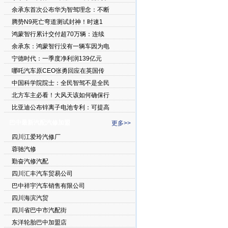
余承东首次公布华为智驾理念：不断
腾势N9死亡弯道测试封神！时速1
鸿蒙智行累计交付超70万辆：连续
余承东：鸿蒙智行没有一辆车因为电
宁德时代：一季度净利润139亿元
哪吒汽车原CEO张勇回应在英国传
中国科学院院士：全民智驾不是全民
北方车主必看！大风天该如何确保行
比亚迪公布锌离子电池专利：可提高
巴中最新汽配汽修加盟
更多>>
四川江爱玲汽修厂
蓉驰汽修
勤奋汽修汽配
四川汇丰汽车贸易公司
巴中祥宇汽车销售有限公司
四川海滨汽贸
四川省巴中市汽配街
东洋轮胎巴中加盟店