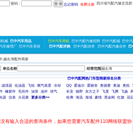
四川省汽配汽修交流群:31
密码：
忘记密码
免费注册
用机械
巴中汽车用品
巴中汽车商机
巴中汽配汽修招聘
巴中汽配城
巴中汽
汽车修理厂
巴中汽车美容
巴中汽配求购
巴中汽配供求
巴中汽配汽修合作
巴
巴中,鍚夊埄配件商家
单位名称
经营范围
巴中汽配网热门车型商家排名分类
滤清器
化油器
飞轮
燃气装置
冷却
QQ
爱迪尔
爱丽舍
奥德赛
奥迪
奥拓
件
橡胶件
毛坯件
油管
连杆
排气
长安
驰野
东方之子
飞度
飞腾
飞扬
光器
仪表
火花塞
更多分类>>
哈弗
海迅
海域
豪情
黑金刚
红旗
花
没有输入合适的查询条件，如果您需要汽车配件110网络联盟协