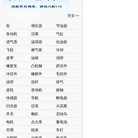
巴中汽配黄页目录索引
更多>>
泵
增压器
节油器
发动机
活塞
气缸
进气系
滤清器
化油器
飞轮
燃气装
冷却
皮带
油箱
润滑
橡胶支
凸轮轴
挤压件
冲压件
橡胶件
毛坯件
油管
连杆
排气
皮轮
发动机
曲轴
传感器
导航
断电器
闪光器
仪表
火花塞
开关
喇叭
启动马
电机
点火系
蓄电池
空调
线束
车灯