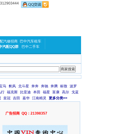
2903444
配汽修招商
巴中汽车租车
中汽配QQ群
巴中二手车
宝马
豹风
北斗星
奔奔
奔驰
奔腾
标致
波罗
风行
福克斯
比亚迪
本田
福星
富康
高尔
戈蓝
冠
皇冠
吉田
嘉华
江南精灵
更多分类>>
广告招商 QQ：21398357