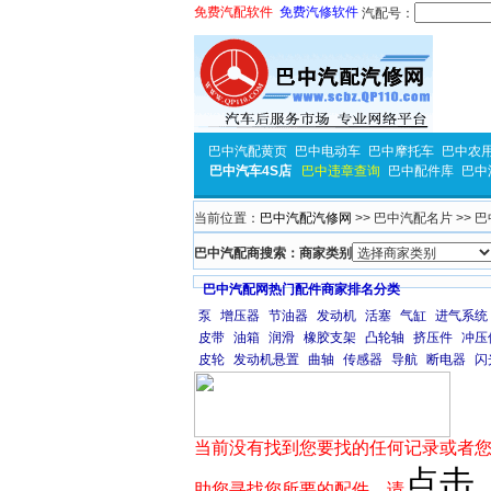
免费汽配软件
免费汽修软件
汽配号：
巴中汽配黄页
巴中电动车
巴中摩托车
巴中农
巴中汽车4S店
巴中违章查询
巴中配件库
巴中
当前位置：
巴中汽配汽修网
>> 巴中汽配名片 >> 
巴中汽配商搜索：商家类别
巴中汽配网热门配件商家排名分类
泵
增压器
节油器
发动机
活塞
气缸
进气系统
皮带
油箱
润滑
橡胶支架
凸轮轴
挤压件
冲压
皮轮
发动机悬置
曲轴
传感器
导航
断电器
闪
当前没有找到您要找的任何记录或者您
点击
助您寻找您所要的配件，请