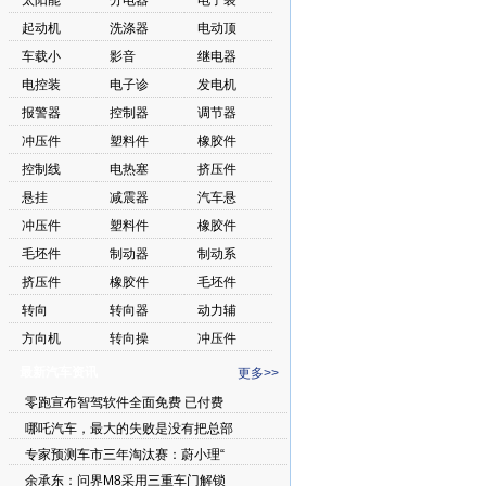
太阳能
分电器
电子装
起动机
洗涤器
电动顶
车载小
影音
继电器
电控装
电子诊
发电机
报警器
控制器
调节器
冲压件
塑料件
橡胶件
控制线
电热塞
挤压件
悬挂
减震器
汽车悬
冲压件
塑料件
橡胶件
毛坯件
制动器
制动系
挤压件
橡胶件
毛坯件
转向
转向器
动力辅
方向机
转向操
冲压件
最新汽车资讯
更多>>
零跑宣布智驾软件全面免费 已付费
哪吒汽车，最大的失败是没有把总部
专家预测车市三年淘汰赛：蔚小理“
余承东：问界M8采用三重车门解锁