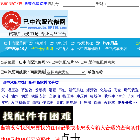
免费汽配软件
免费汽修软件
汽配号：
密码：
巴中汽配黄页
巴中电动车
巴中摩托车
巴中农用机械
巴中汽车用品
巴
巴中汽车4S店
巴中违章查询
巴中配件库
巴中汽车修理厂
巴中汽车美容
巴
当前位置：
巴中汽配汽修网
>> 巴中汽配名片 >> 巴中,鍙伴搩配件商家
巴中汽配商搜索：商家类别
单位名称
巴中汽配网热门配件商家排名分类
泵
增压器
节油器
发动机
活塞
气缸
进气系统
滤清器
化油器
飞轮
燃气装置
皮带
油箱
润滑
橡胶支架
凸轮轴
挤压件
冲压件
橡胶件
毛坯件
油管
连杆
皮轮
发动机悬置
曲轴
传感器
导航
断电器
闪光器
仪表
火花塞
更多分类>>
当前没有找到您要找的任何记录或者您没有输入合适的查询条件
点击
助您寻找您所要的配件，请