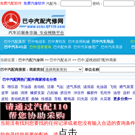
免费汽配软件
免费汽修软件
汽配号：
密码：
巴中汽配黄页
巴中电动车
巴中摩托车
巴中农用机械
巴中汽车用品
巴
巴中汽车4S店
巴中违章查询
巴中配件库
巴中汽车修理厂
巴中汽车美容
巴
当前位置：
巴中汽配汽修网
>> 巴中汽配名片 >> 巴中,鍙栧姏鍣?配件商家
巴中汽配商搜索：商家类别
单位名称
巴中汽配网热门配件商家排名分类
泵
增压器
节油器
发动机
活塞
气缸
进气系统
滤清器
化油器
飞轮
燃气装置
皮带
油箱
润滑
橡胶支架
凸轮轴
挤压件
冲压件
橡胶件
毛坯件
油管
连杆
皮轮
发动机悬置
曲轴
传感器
导航
断电器
闪光器
仪表
火花塞
更多分类>>
当前没有找到您要找的任何记录或者您没有输入合适的查询条件
点击
助您寻找您所要的配件，请