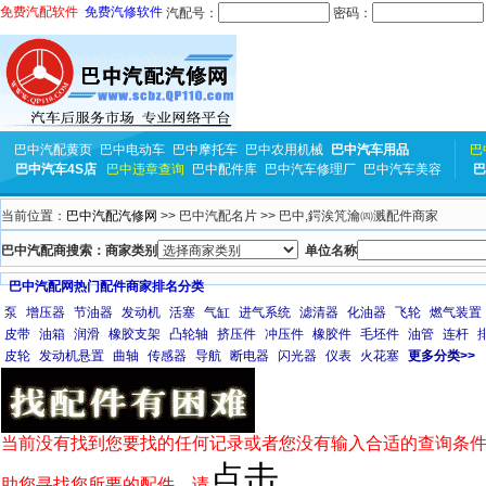
免费汽配软件
免费汽修软件
汽配号：
密码：
巴中汽配黄页
巴中电动车
巴中摩托车
巴中农用机械
巴中汽车用品
巴
巴中汽车4S店
巴中违章查询
巴中配件库
巴中汽车修理厂
巴中汽车美容
巴
当前位置：
巴中汽配汽修网
>> 巴中汽配名片 >> 巴中,鍔涘竼瀹㈣溅配件商家
巴中汽配商搜索：商家类别
单位名称
巴中汽配网热门配件商家排名分类
泵
增压器
节油器
发动机
活塞
气缸
进气系统
滤清器
化油器
飞轮
燃气装置
皮带
油箱
润滑
橡胶支架
凸轮轴
挤压件
冲压件
橡胶件
毛坯件
油管
连杆
皮轮
发动机悬置
曲轴
传感器
导航
断电器
闪光器
仪表
火花塞
更多分类>>
当前没有找到您要找的任何记录或者您没有输入合适的查询条件
点击
助您寻找您所要的配件，请