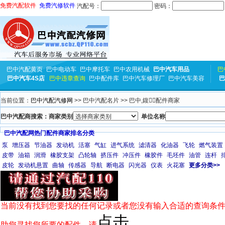
免费汽配软件
免费汽修软件
汽配号：
密码：
巴中汽配黄页
巴中电动车
巴中摩托车
巴中农用机械
巴中汽车用品
巴
巴中汽车4S店
巴中违章查询
巴中配件库
巴中汽车修理厂
巴中汽车美容
巴
当前位置：
巴中汽配汽修网
>> 巴中汽配名片 >> 巴中,鍑┈配件商家
巴中汽配商搜索：商家类别
单位名称
巴中汽配网热门配件商家排名分类
泵
增压器
节油器
发动机
活塞
气缸
进气系统
滤清器
化油器
飞轮
燃气装置
皮带
油箱
润滑
橡胶支架
凸轮轴
挤压件
冲压件
橡胶件
毛坯件
油管
连杆
皮轮
发动机悬置
曲轴
传感器
导航
断电器
闪光器
仪表
火花塞
更多分类>>
当前没有找到您要找的任何记录或者您没有输入合适的查询条件
点击
助您寻找您所要的配件，请