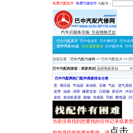
免费汽配软件
免费汽修软件
汽配号：
巴中汽配黄页
巴中电动车
巴中摩托车
巴中农
巴中汽车4S店
巴中违章查询
巴中配件库
巴中
当前位置：
巴中汽配汽修网
>> 巴中汽配名片 >>
巴中汽配商搜索：商家类别
巴中汽配网热门配件商家排名分类
泵
增压器
节油器
发动机
活塞
气缸
进气系统
皮带
油箱
润滑
橡胶支架
凸轮轴
挤压件
冲压
皮轮
发动机悬置
曲轴
传感器
导航
断电器
闪
当前没有找到您要找的任何记录或者您
点击
助您寻找您所要的配件，请