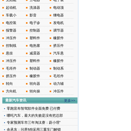
太阳能
分电器
电子装
起动机
洗涤器
电动顶
车载小
影音
继电器
电控装
电子诊
发电机
报警器
控制器
调节器
冲压件
塑料件
橡胶件
控制线
电热塞
挤压件
悬挂
减震器
汽车悬
冲压件
塑料件
橡胶件
毛坯件
制动器
制动系
挤压件
橡胶件
毛坯件
转向
转向器
动力辅
方向机
转向操
冲压件
最新汽车资讯
更多>>
零跑宣布智驾软件全面免费 已付费
哪吒汽车，最大的失败是没有把总部
专家预测车市三年淘汰赛：蔚小理“
余承东：问界M8采用三重车门解锁