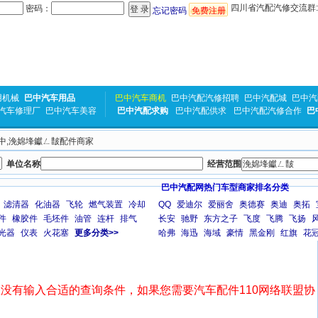
四川省汽配汽修交流群:31
密码：
忘记密码
免费注册
用机械
巴中汽车用品
巴中汽车商机
巴中汽配汽修招聘
巴中汽配城
巴中汽
汽车修理厂
巴中汽车美容
巴中汽配求购
巴中汽配供求
巴中汽配汽修合作
巴
 巴中,浼婂埄钀ㄥ皵配件商家
单位名称
经营范围
巴中汽配网热门车型商家排名分类
滤清器
化油器
飞轮
燃气装置
冷却
QQ
爱迪尔
爱丽舍
奥德赛
奥迪
奥拓
件
橡胶件
毛坯件
油管
连杆
排气
长安
驰野
东方之子
飞度
飞腾
飞扬
光器
仪表
火花塞
更多分类>>
哈弗
海迅
海域
豪情
黑金刚
红旗
花
没有输入合适的查询条件，如果您需要汽车配件110网络联盟协