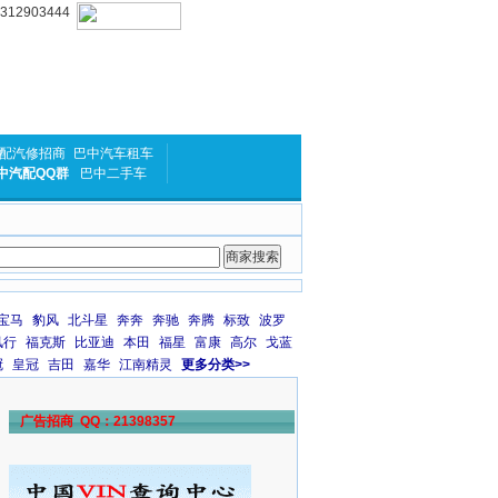
2903444
配汽修招商
巴中汽车租车
中汽配QQ群
巴中二手车
宝马
豹风
北斗星
奔奔
奔驰
奔腾
标致
波罗
风行
福克斯
比亚迪
本田
福星
富康
高尔
戈蓝
冠
皇冠
吉田
嘉华
江南精灵
更多分类>>
广告招商 QQ：21398357