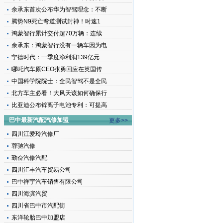
余承东首次公布华为智驾理念：不断
腾势N9死亡弯道测试封神！时速1
鸿蒙智行累计交付超70万辆：连续
余承东：鸿蒙智行没有一辆车因为电
宁德时代：一季度净利润139亿元
哪吒汽车原CEO张勇回应在英国传
中国科学院院士：全民智驾不是全民
北方车主必看！大风天该如何确保行
比亚迪公布锌离子电池专利：可提高
巴中最新汽配汽修加盟
更多>>
四川江爱玲汽修厂
蓉驰汽修
勤奋汽修汽配
四川汇丰汽车贸易公司
巴中祥宇汽车销售有限公司
四川海滨汽贸
四川省巴中市汽配街
东洋轮胎巴中加盟店