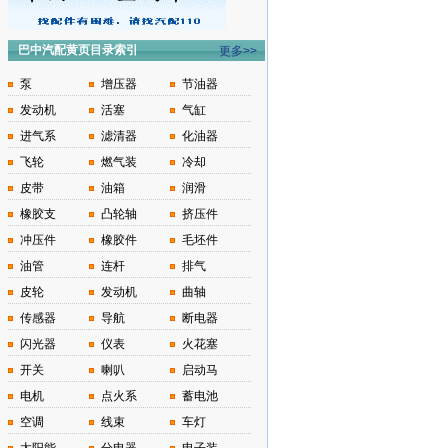
巴中汽配黄页目录索引
更多>>
泵
增压器
节油器
发动机
活塞
气缸
进气系
滤清器
化油器
飞轮
燃气装
冷却
皮带
油箱
润滑
橡胶支
凸轮轴
挤压件
冲压件
橡胶件
毛坯件
油管
连杆
排气
皮轮
发动机
曲轴
传感器
导航
断电器
闪光器
仪表
火花塞
开关
喇叭
启动马
电机
点火系
蓄电池
空调
线束
车灯