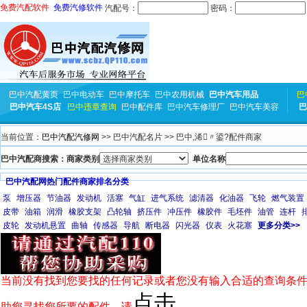
免费汽配软件
免费汽修软件
汽配号：
密码：
巴中汽配黄页
巴中电动车
巴中摩托车
巴中农用机械
巴中汽车用品
巴
巴中汽车4S店
巴中违章查询
巴中配件库
巴中汽车修理厂
巴中汽车美容
巴
当前位置：
巴中汽配汽修网
>> 巴中汽配名片 >> 巴中,浠〃鍙?配件商家
巴中汽配商搜索：商家类别
单位名称
巴中汽配网热门配件商家排名分类
泵
增压器
节油器
发动机
活塞
气缸
进气系统
滤清器
化油器
飞轮
燃气装置
皮带
油箱
润滑
橡胶支架
凸轮轴
挤压件
冲压件
橡胶件
毛坯件
油管
连杆
皮轮
发动机悬置
曲轴
传感器
导航
断电器
闪光器
仪表
火花塞
更多分类>>
当前没有找到您要找的任何记录或者您没有输入合适的查询条件
点击
助您寻找您所要的配件，请