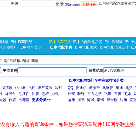
四川省汽配汽修交流群:31
密码：
忘记密码
免费注册
用机械
巴中汽车用品
巴中汽车商机
巴中汽配汽修招聘
巴中汽配城
巴中汽
汽车修理厂
巴中汽车美容
巴中汽配求购
巴中汽配供求
巴中汽配汽修合作
巴
巴中,涓叴鏃楄埌配件商家
单位名称
经营范围
巴中汽配网热门车型商家排名分类
滤清器
化油器
飞轮
燃气装置
冷却
QQ
爱迪尔
爱丽舍
奥德赛
奥迪
奥拓
件
橡胶件
毛坯件
油管
连杆
排气
长安
驰野
东方之子
飞度
飞腾
飞扬
光器
仪表
火花塞
更多分类>>
哈弗
海迅
海域
豪情
黑金刚
红旗
花
没有输入合适的查询条件，如果您需要汽车配件110网络联盟协