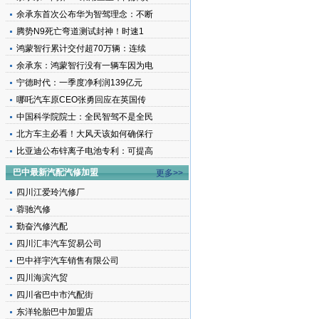
余承东首次公布华为智驾理念：不断
腾势N9死亡弯道测试封神！时速1
鸿蒙智行累计交付超70万辆：连续
余承东：鸿蒙智行没有一辆车因为电
宁德时代：一季度净利润139亿元
哪吒汽车原CEO张勇回应在英国传
中国科学院院士：全民智驾不是全民
北方车主必看！大风天该如何确保行
比亚迪公布锌离子电池专利：可提高
巴中最新汽配汽修加盟
更多>>
四川江爱玲汽修厂
蓉驰汽修
勤奋汽修汽配
四川汇丰汽车贸易公司
巴中祥宇汽车销售有限公司
四川海滨汽贸
四川省巴中市汽配街
东洋轮胎巴中加盟店