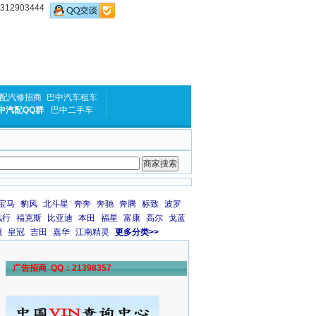
2903444
配汽修招商
巴中汽车租车
中汽配QQ群
巴中二手车
宝马
豹风
北斗星
奔奔
奔驰
奔腾
标致
波罗
风行
福克斯
比亚迪
本田
福星
富康
高尔
戈蓝
冠
皇冠
吉田
嘉华
江南精灵
更多分类>>
广告招商 QQ：21398357