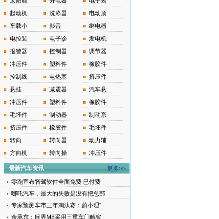
太阳能
分电器
电子装
起动机
洗涤器
电动顶
车载小
影音
继电器
电控装
电子诊
发电机
报警器
控制器
调节器
冲压件
塑料件
橡胶件
控制线
电热塞
挤压件
悬挂
减震器
汽车悬
冲压件
塑料件
橡胶件
毛坯件
制动器
制动系
挤压件
橡胶件
毛坯件
转向
转向器
动力辅
方向机
转向操
冲压件
最新汽车资讯
更多>>
零跑宣布智驾软件全面免费 已付费
哪吒汽车，最大的失败是没有把总部
专家预测车市三年淘汰赛：蔚小理“
余承东：问界M8采用三重车门解锁