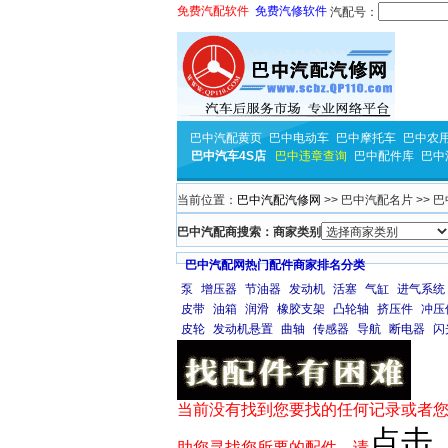
免费汽配软件
免费汽修软件
汽配号：
巴中汽配黄页
巴中电动车
巴中摩托车
巴中农
巴中汽车4S店
巴中违章查询
巴中配件库
巴中
当前位置：
巴中汽配汽修网
>> 巴中汽配名片 >> 
巴中汽配商搜索：商家类别
巴中汽配网热门配件商家排名分类
泵
增压器
节油器
发动机
活塞
气缸
进气系统
皮带
油箱
润滑
橡胶支架
凸轮轴
挤压件
冲压
皮轮
发动机悬置
曲轴
传感器
导航
断电器
闪
当前没有找到您要找的任何记录或者您
点击
助您寻找您所要的配件，请