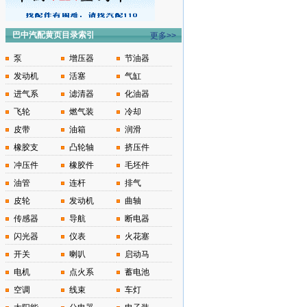
巴中汽配黄页目录索引
更多>>
泵
增压器
节油器
发动机
活塞
气缸
进气系
滤清器
化油器
飞轮
燃气装
冷却
皮带
油箱
润滑
橡胶支
凸轮轴
挤压件
冲压件
橡胶件
毛坯件
油管
连杆
排气
皮轮
发动机
曲轴
传感器
导航
断电器
闪光器
仪表
火花塞
开关
喇叭
启动马
电机
点火系
蓄电池
空调
线束
车灯