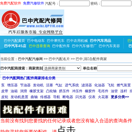
免费汽配软件
免费汽修软件
汽配号：
密码：
巴中汽配黄页
巴中电动车
巴中摩托车
巴中农用机械
巴中汽车用品
巴
巴中汽车4S店
巴中违章查询
巴中配件库
巴中汽车修理厂
巴中汽车美容
巴
当前位置：
巴中汽配汽修网
>> 巴中汽配名片 >> 巴中,涓叴配件商家
巴中汽配商搜索：商家类别
单位名称
巴中汽配网热门配件商家排名分类
泵
增压器
节油器
发动机
活塞
气缸
进气系统
滤清器
化油器
飞轮
燃气装置
皮带
油箱
润滑
橡胶支架
凸轮轴
挤压件
冲压件
橡胶件
毛坯件
油管
连杆
皮轮
发动机悬置
曲轴
传感器
导航
断电器
闪光器
仪表
火花塞
更多分类>>
当前没有找到您要找的任何记录或者您没有输入合适的查询条件
点击
助您寻找您所要的配件，请