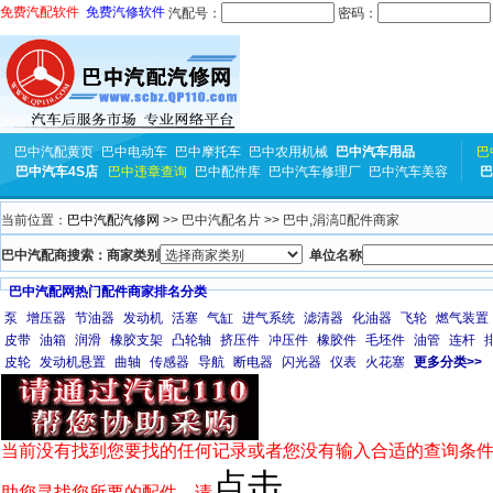
免费汽配软件
免费汽修软件
汽配号：
密码：
巴中汽配黄页
巴中电动车
巴中摩托车
巴中农用机械
巴中汽车用品
巴
巴中汽车4S店
巴中违章查询
巴中配件库
巴中汽车修理厂
巴中汽车美容
巴
当前位置：
巴中汽配汽修网
>> 巴中汽配名片 >> 巴中,涓滈配件商家
巴中汽配商搜索：商家类别
单位名称
巴中汽配网热门配件商家排名分类
泵
增压器
节油器
发动机
活塞
气缸
进气系统
滤清器
化油器
飞轮
燃气装置
皮带
油箱
润滑
橡胶支架
凸轮轴
挤压件
冲压件
橡胶件
毛坯件
油管
连杆
皮轮
发动机悬置
曲轴
传感器
导航
断电器
闪光器
仪表
火花塞
更多分类>>
当前没有找到您要找的任何记录或者您没有输入合适的查询条件
点击
助您寻找您所要的配件，请