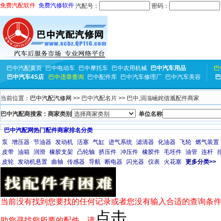
免费汽配软件
免费汽修软件
汽配号：
密码：
巴中汽配黄页
巴中电动车
巴中摩托车
巴中农用机械
巴中汽车用品
巴
巴中汽车4S店
巴中违章查询
巴中配件库
巴中汽车修理厂
巴中汽车美容
巴
当前位置：
巴中汽配汽修网
>> 巴中汽配名片 >> 巴中,涓滃崡姹借溅配件商家
巴中汽配商搜索：商家类别
单位名称
巴中汽配网热门配件商家排名分类
泵
增压器
节油器
发动机
活塞
气缸
进气系统
滤清器
化油器
飞轮
燃气装置
皮带
油箱
润滑
橡胶支架
凸轮轴
挤压件
冲压件
橡胶件
毛坯件
油管
连杆
皮轮
发动机悬置
曲轴
传感器
导航
断电器
闪光器
仪表
火花塞
更多分类>>
当前没有找到您要找的任何记录或者您没有输入合适的查询条件
点击
助您寻找您所要的配件，请