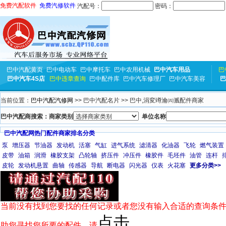
免费汽配软件
免费汽修软件
汽配号：
密码：
巴中汽配黄页
巴中电动车
巴中摩托车
巴中农用机械
巴中汽车用品
巴
巴中汽车4S店
巴中违章查询
巴中配件库
巴中汽车修理厂
巴中汽车美容
巴
当前位置：
巴中汽配汽修网
>> 巴中汽配名片 >> 巴中,涓変竴瀹㈣溅配件商家
巴中汽配商搜索：商家类别
单位名称
巴中汽配网热门配件商家排名分类
泵
增压器
节油器
发动机
活塞
气缸
进气系统
滤清器
化油器
飞轮
燃气装置
皮带
油箱
润滑
橡胶支架
凸轮轴
挤压件
冲压件
橡胶件
毛坯件
油管
连杆
皮轮
发动机悬置
曲轴
传感器
导航
断电器
闪光器
仪表
火花塞
更多分类>>
当前没有找到您要找的任何记录或者您没有输入合适的查询条件
点击
助您寻找您所要的配件，请