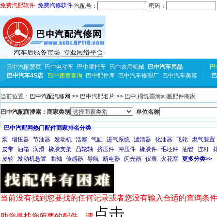
免费汽配软件
免费汽修软件
汽配号：
密码：
巴中汽配黄页
巴中电动车
巴中摩托车
巴中农用机械
巴中汽车用品
巴
巴中汽车4S店
巴中违章查询
巴中配件库
巴中汽车修理厂
巴中汽车美容
巴
当前位置：
巴中汽配汽修网
>> 巴中汽配名片 >> 巴中,榻愰瞾瀹㈣溅配件商家
巴中汽配商搜索：商家类别
单位名称
巴中汽配网热门配件商家排名分类
泵
增压器
节油器
发动机
活塞
气缸
进气系统
滤清器
化油器
飞轮
燃气装置
皮带
油箱
润滑
橡胶支架
凸轮轴
挤压件
冲压件
橡胶件
毛坯件
油管
连杆
皮轮
发动机悬置
曲轴
传感器
导航
断电器
闪光器
仪表
火花塞
更多分类>>
当前没有找到您要找的任何记录或者您没有输入合适的查询条件
点击
助您寻找您所要的配件，请