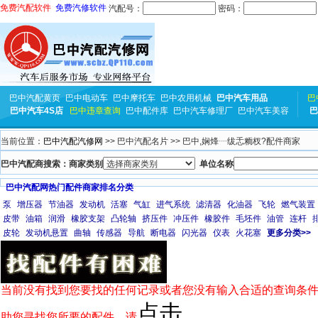
免费汽配软件
免费汽修软件
汽配号：
密码：
巴中汽配黄页
巴中电动车
巴中摩托车
巴中农用机械
巴中汽车用品
巴
巴中汽车4S店
巴中违章查询
巴中配件库
巴中汽车修理厂
巴中汽车美容
巴
当前位置：
巴中汽配汽修网
>> 巴中汽配名片 >> 巴中,娴烽┈绂忎粫杈?配件商家
巴中汽配商搜索：商家类别
单位名称
巴中汽配网热门配件商家排名分类
泵
增压器
节油器
发动机
活塞
气缸
进气系统
滤清器
化油器
飞轮
燃气装置
皮带
油箱
润滑
橡胶支架
凸轮轴
挤压件
冲压件
橡胶件
毛坯件
油管
连杆
皮轮
发动机悬置
曲轴
传感器
导航
断电器
闪光器
仪表
火花塞
更多分类>>
当前没有找到您要找的任何记录或者您没有输入合适的查询条件
点击
助您寻找您所要的配件，请