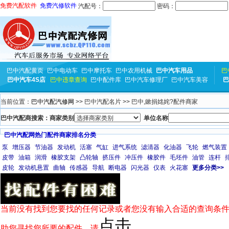
免费汽配软件
免费汽修软件
汽配号：
密码：
巴中汽配黄页
巴中电动车
巴中摩托车
巴中农用机械
巴中汽车用品
巴
巴中汽车4S店
巴中违章查询
巴中配件库
巴中汽车修理厂
巴中汽车美容
巴
当前位置：
巴中汽配汽修网
>> 巴中汽配名片 >> 巴中,鏉捐姳姹?配件商家
巴中汽配商搜索：商家类别
单位名称
巴中汽配网热门配件商家排名分类
泵
增压器
节油器
发动机
活塞
气缸
进气系统
滤清器
化油器
飞轮
燃气装置
皮带
油箱
润滑
橡胶支架
凸轮轴
挤压件
冲压件
橡胶件
毛坯件
油管
连杆
皮轮
发动机悬置
曲轴
传感器
导航
断电器
闪光器
仪表
火花塞
更多分类>>
当前没有找到您要找的任何记录或者您没有输入合适的查询条件
点击
助您寻找您所要的配件，请