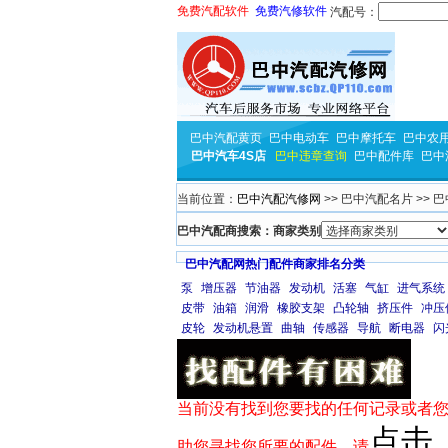
免费汽配软件
免费汽修软件
汽配号：
巴中汽配黄页
巴中电动车
巴中摩托车
巴中农
巴中汽车4S店
巴中违章查询
巴中配件库
巴中
当前位置：
巴中汽配汽修网
>> 巴中汽配名片 >> 
巴中汽配商搜索：商家类别
巴中汽配网热门配件商家排名分类
泵
增压器
节油器
发动机
活塞
气缸
进气系统
皮带
油箱
润滑
橡胶支架
凸轮轴
挤压件
冲压
皮轮
发动机悬置
曲轴
传感器
导航
断电器
闪
当前没有找到您要找的任何记录或者您
点击
助您寻找您所要的配件，请