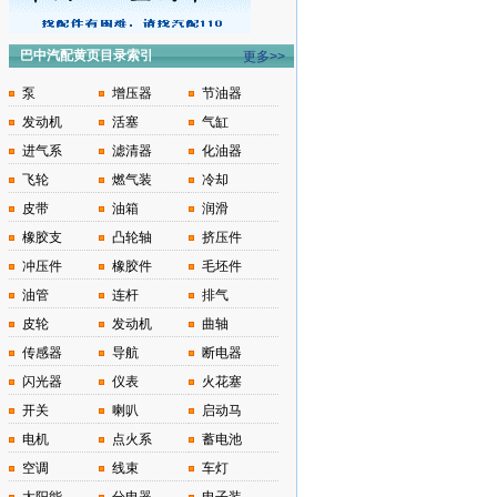
巴中汽配黄页目录索引
更多>>
泵
增压器
节油器
发动机
活塞
气缸
进气系
滤清器
化油器
飞轮
燃气装
冷却
皮带
油箱
润滑
橡胶支
凸轮轴
挤压件
冲压件
橡胶件
毛坯件
油管
连杆
排气
皮轮
发动机
曲轴
传感器
导航
断电器
闪光器
仪表
火花塞
开关
喇叭
启动马
电机
点火系
蓄电池
空调
线束
车灯