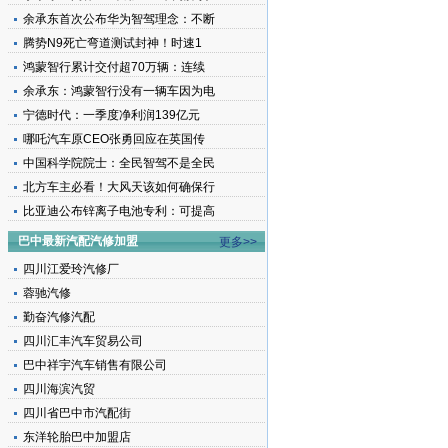
余承东首次公布华为智驾理念：不断
腾势N9死亡弯道测试封神！时速1
鸿蒙智行累计交付超70万辆：连续
余承东：鸿蒙智行没有一辆车因为电
宁德时代：一季度净利润139亿元
哪吒汽车原CEO张勇回应在英国传
中国科学院院士：全民智驾不是全民
北方车主必看！大风天该如何确保行
比亚迪公布锌离子电池专利：可提高
巴中最新汽配汽修加盟
更多>>
四川江爱玲汽修厂
蓉驰汽修
勤奋汽修汽配
四川汇丰汽车贸易公司
巴中祥宇汽车销售有限公司
四川海滨汽贸
四川省巴中市汽配街
东洋轮胎巴中加盟店