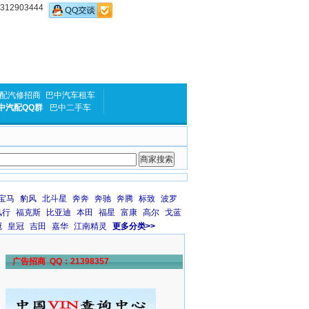
2903444
配汽修招商
巴中汽车租车
中汽配QQ群
巴中二手车
宝马
豹风
北斗星
奔奔
奔驰
奔腾
标致
波罗
风行
福克斯
比亚迪
本田
福星
富康
高尔
戈蓝
冠
皇冠
吉田
嘉华
江南精灵
更多分类>>
广告招商 QQ：21398357