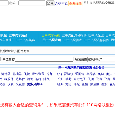
四川省汽配汽修交流群:31
密码：
忘记密码
免费注册
用机械
巴中汽车用品
巴中汽车商机
巴中汽配汽修招聘
巴中汽配城
巴中汽
汽车修理厂
巴中汽车美容
巴中汽配求购
巴中汽配供求
巴中汽配汽修合作
巴
巴中,鍐疯棌杞?配件商家
单位名称
经营范围
巴中汽配网热门车型商家排名分类
滤清器
化油器
飞轮
燃气装置
冷却
QQ
爱迪尔
爱丽舍
奥德赛
奥迪
奥拓
件
橡胶件
毛坯件
油管
连杆
排气
长安
驰野
东方之子
飞度
飞腾
飞扬
光器
仪表
火花塞
更多分类>>
哈弗
海迅
海域
豪情
黑金刚
红旗
花
没有输入合适的查询条件，如果您需要汽车配件110网络联盟协