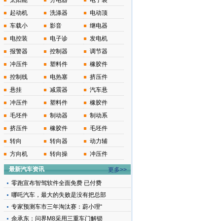
太阳能
分电器
电子装
起动机
洗涤器
电动顶
车载小
影音
继电器
电控装
电子诊
发电机
报警器
控制器
调节器
冲压件
塑料件
橡胶件
控制线
电热塞
挤压件
悬挂
减震器
汽车悬
冲压件
塑料件
橡胶件
毛坯件
制动器
制动系
挤压件
橡胶件
毛坯件
转向
转向器
动力辅
方向机
转向操
冲压件
最新汽车资讯
更多>>
零跑宣布智驾软件全面免费 已付费
哪吒汽车，最大的失败是没有把总部
专家预测车市三年淘汰赛：蔚小理“
余承东：问界M8采用三重车门解锁