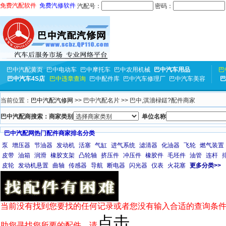
免费汽配软件
免费汽修软件
汽配号：
密码：
巴中汽配黄页
巴中电动车
巴中摩托车
巴中农用机械
巴中汽车用品
巴
巴中汽车4S店
巴中违章查询
巴中配件库
巴中汽车修理厂
巴中汽车美容
巴
当前位置：
巴中汽配汽修网
>> 巴中汽配名片 >> 巴中,淇濇椂鎹?配件商家
巴中汽配商搜索：商家类别
单位名称
巴中汽配网热门配件商家排名分类
泵
增压器
节油器
发动机
活塞
气缸
进气系统
滤清器
化油器
飞轮
燃气装置
皮带
油箱
润滑
橡胶支架
凸轮轴
挤压件
冲压件
橡胶件
毛坯件
油管
连杆
皮轮
发动机悬置
曲轴
传感器
导航
断电器
闪光器
仪表
火花塞
更多分类>>
当前没有找到您要找的任何记录或者您没有输入合适的查询条件
点击
助您寻找您所要的配件，请