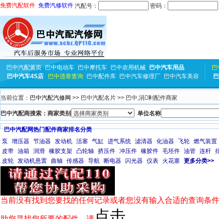
免费汽配软件
免费汽修软件
汽配号：
密码：
巴中汽配黄页
巴中电动车
巴中摩托车
巴中农用机械
巴中汽车用品
巴
巴中汽车4S店
巴中违章查询
巴中配件库
巴中汽车修理厂
巴中汽车美容
巴
当前位置：
巴中汽配汽修网
>> 巴中汽配名片 >> 巴中,涓剰配件商家
巴中汽配商搜索：商家类别
单位名称
巴中汽配网热门配件商家排名分类
泵
增压器
节油器
发动机
活塞
气缸
进气系统
滤清器
化油器
飞轮
燃气装置
皮带
油箱
润滑
橡胶支架
凸轮轴
挤压件
冲压件
橡胶件
毛坯件
油管
连杆
皮轮
发动机悬置
曲轴
传感器
导航
断电器
闪光器
仪表
火花塞
更多分类>>
当前没有找到您要找的任何记录或者您没有输入合适的查询条件
点击
助您寻找您所要的配件，请